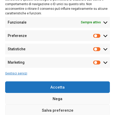
Follow Us
comportamento di navigazione o ID unici su questo sito. Non
acconsentire o ritirare il consenso può influire negativamente su alcune
caratteristiche e funzioni.
Funzionale
Sempre attivo
Editore:
Giampaolo Cirronis Ditta individuale
Preferenze
Sede:
Via Cristoforo Colombo 09013 Carbonia
Prefere
Direttore responsabile:
Giampaolo Cirronis
Partita IVA
02270380922
Statistiche
Statistic
N° di iscrizione al ROC:
9294
N° di iscrizione al Registro Stampa Tribunale di Cagliari:
N°
Marketing
128/2020 del 10/02/2020
Marketi
Tel.
+39 391 1265423
Gestisci servizi
Per la Pubblicità:
+39 328 6132020
Accetta
Nega
Cookie Policy
Privacy Policy
Contatti
Salva preferenze
© 2020-2026
Sardegna Ieri-Oggi-Domani
- Tutti i diritti sono riservati -