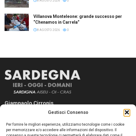
8 AGOSTO 2026
0
Villanova Monteleone: grande successo per
“Chenamos in Carrela”
8 AGOSTO 2026
0
Giampaolo Cirronis
Gestisci Consenso
Sardegna Ieri-Oggi-Domani nasce per informare “liberamente” i
lettori su quanto accade in Sardegna, con un occhio rivolto al
Per fornire le migliori esperienze, utilizziamo tecnologie come i cookie
nostro passato e, soprattutto, al nostro futuro
per memorizzare e/o accedere alle informazioni del dispositivo. Il
consenso a queste tecnologie ci permetterà di elaborare dati come il