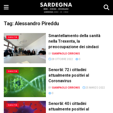
Tag:
Alessandro Pireddu
Smantellamento della sanità
SANITÀ
nella Trexenta, la
preoccupazione dei sindaci
BY
GIAMPAOLO CIRRONIS
28 OTTOBRE 2022
0
Senorbì: 72 i cittadini
SANITÀ
attualmente positivi al
Coronavirus
BY
GIAMPAOLO CIRRONIS
25 MARZO 2022
0
Senorbì: 40 i cittadini
SANITÀ
attualmente positivi al