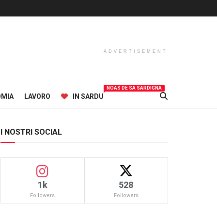
ADVERTISEMENT
NOAS DE SA SARDIGNA
OMIA
LAVORO
IN SARDU
I NOSTRI SOCIAL
1k
528
Followers
Followers