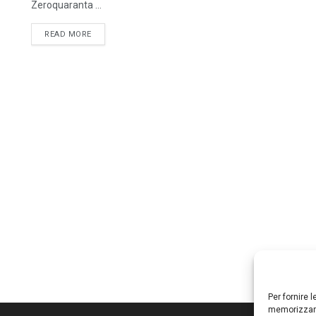
Zeroquaranta ...
DETAILS
READ MORE
Per fornire 
memorizzare