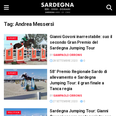
Tag:
Andrea Messersì
Gianni Govoni inarrestabile: suo il
SPORT
secondo Gran Premio del
Sardegna Jumping Tour
BY
GIAMPAOLO CIRRONIS
28 SETTEMBRE 2020
0
58° Premio Regionale Sardo di
SPORT
allevamento e Sardegna
Jumping Tour: il gran finale a
Tanca regia
BY
GIAMPAOLO CIRRONIS
27 SETTEMBRE 2020
0
Sardegna Jumping Tour: Gianni
POLITICA