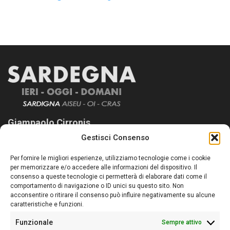
Giampaolo Cirronis
Gestisci Consenso
Sardegna Ieri-Oggi-Domani nasce per informare “liberamente” i
lettori su quanto accade in Sardegna, con un occhio rivolto al
Per fornire le migliori esperienze, utilizziamo tecnologie come i cookie
nostro passato e, soprattutto, al nostro futuro
per memorizzare e/o accedere alle informazioni del dispositivo. Il
consenso a queste tecnologie ci permetterà di elaborare dati come il
Follow Us
comportamento di navigazione o ID unici su questo sito. Non
acconsentire o ritirare il consenso può influire negativamente su alcune
caratteristiche e funzioni.
Funzionale
Sempre attivo