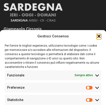
Giampaolo Cirronis
Gestisci Consenso
Sardegna Ieri-Oggi-Domani nasce per informare “liberamente” i
lettori su quanto accade in Sardegna, con un occhio rivolto al
Per fornire le migliori esperienze, utilizziamo tecnologie come i cookie
nostro passato e, soprattutto, al nostro futuro
per memorizzare e/o accedere alle informazioni del dispositivo. Il
consenso a queste tecnologie ci permetterà di elaborare dati come il
Follow Us
comportamento di navigazione o ID unici su questo sito. Non
acconsentire o ritirare il consenso può influire negativamente su alcune
caratteristiche e funzioni.
Funzionale
Sempre attivo
Editore:
Giampaolo Cirronis Ditta individuale
Preferenze
Sede:
Via Cristoforo Colombo 09013 Carbonia
Prefere
Direttore responsabile:
Giampaolo Cirronis
Partita IVA
02270380922
Statistiche
Statistic
N° di iscrizione al ROC:
9294