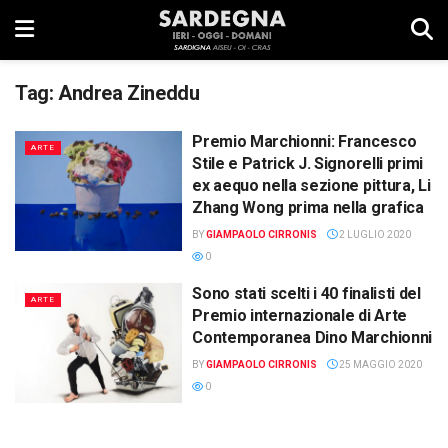
Tag:
Andrea Zineddu
Premio Marchionni: Francesco
ARTE
Stile e Patrick J. Signorelli primi
ex aequo nella sezione pittura, Li
Zhang Wong prima nella grafica
BY
GIAMPAOLO CIRRONIS
2 LUGLIO 2020
0
Sono stati scelti i 40 finalisti del
ARTE
Premio internazionale di Arte
Contemporanea Dino Marchionni
BY
GIAMPAOLO CIRRONIS
25 MAGGIO 2020
0