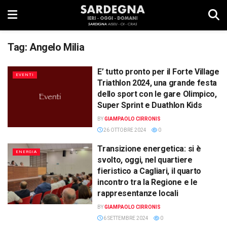
Tag:
Angelo Milia
E’ tutto pronto per il Forte Village
EVENTI
Triathlon 2024, una grande festa
dello sport con le gare Olimpico,
Super Sprint e Duathlon Kids
BY
GIAMPAOLO CIRRONIS
26 OTTOBRE 2024
0
Transizione energetica: si è
ENERGIA
svolto, oggi, nel quartiere
fieristico a Cagliari, il quarto
incontro tra la Regione e le
rappresentanze locali
BY
GIAMPAOLO CIRRONIS
6 SETTEMBRE 2024
0