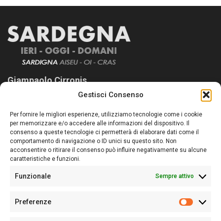
Giampaolo Cirronis
Gestisci Consenso
Sardegna Ieri-Oggi-Domani nasce per informare “liberamente” i
lettori su quanto accade in Sardegna, con un occhio rivolto al
Per fornire le migliori esperienze, utilizziamo tecnologie come i cookie
nostro passato e, soprattutto, al nostro futuro
per memorizzare e/o accedere alle informazioni del dispositivo. Il
consenso a queste tecnologie ci permetterà di elaborare dati come il
Follow Us
comportamento di navigazione o ID unici su questo sito. Non
acconsentire o ritirare il consenso può influire negativamente su alcune
caratteristiche e funzioni.
Funzionale
Sempre attivo
Editore:
Giampaolo Cirronis Ditta individuale
Preferenze
Sede:
Via Cristoforo Colombo 09013 Carbonia
Prefere
Direttore responsabile:
Giampaolo Cirronis