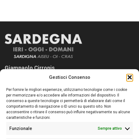
Giampaolo Cirronis
Gestisci Consenso
Sardegna Ieri-Oggi-Domani nasce per informare “liberamente” i
lettori su quanto accade in Sardegna, con un occhio rivolto al
Per fornire le migliori esperienze, utilizziamo tecnologie come i cookie
nostro passato e, soprattutto, al nostro futuro
per memorizzare e/o accedere alle informazioni del dispositivo. Il
consenso a queste tecnologie ci permetterà di elaborare dati come il
Follow Us
comportamento di navigazione o ID unici su questo sito. Non
acconsentire o ritirare il consenso può influire negativamente su alcune
caratteristiche e funzioni.
Funzionale
Sempre attivo
Editore:
Giampaolo Cirronis Ditta individuale