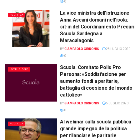
0
La vice ministra dell’istruzione
POLITICA
Anna Ascani domani nell’isola:
sit-in del Coordinamento Precari
Scuola Sardegna a
Maracalagonis
BY
GIAMPAOLO CIRRONIS
28 LUGLIO 2020
0
Scuola. Comitato Polis Pro
ISTRUZIONE
Persona: «Soddisfazione per
aumento fondi a paritarie,
battaglia di coesione del mondo
cattolico»
BY
GIAMPAOLO CIRRONIS
5 LUGLIO 2020
0
Al webinar sulla scuola pubblica
POLITICA
grande impegno della politica
per rilanciare le paritarie