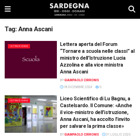
Tag:
Anna Ascani
Lettera aperta del Forum
ISTRUZIONE
“Tornare a scuola nelle classi” al
ministro dell’Istruzione Lucia
Azzolina e alla vice ministra
Anna Ascani
BY
GIAMPAOLO CIRRONIS
18 DICEMBRE 2024
0
Liceo Scientifico di Lu Bagnu, a
ISTRUZIONE
Castelsardo. Il Comune: «Anche
il vice-ministro dell’istruzione,
Anna Ascani, ha accolto l’invito
per salvare la prima classe»
BY
GIAMPAOLO CIRRONIS
31 LUGLIO 2020