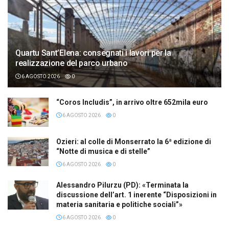
Quartu Sant’Elena: consegnati i lavori per la
realizzazione del parco urbano
6 AGOSTO 2026
0
“Coros Includis”, in arrivo oltre 652mila euro
6 AGOSTO 2026
0
Ozieri: al colle di Monserrato la 6ª edizione di
“Notte di musica e di stelle”
6 AGOSTO 2026
0
Alessandro Pilurzu (PD): «Terminata la
discussione dell’art. 1 inerente “Disposizioni in
materia sanitaria e politiche sociali”»
6 AGOSTO 2026
0