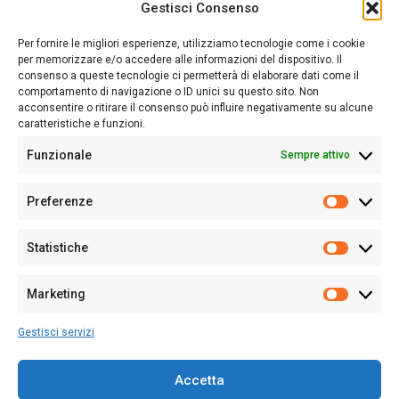
Gestisci Consenso
Sardegna Ieri-Oggi-Domani nasce per informare “liberamente” i
lettori su quanto accade in Sardegna, con un occhio rivolto al
Per fornire le migliori esperienze, utilizziamo tecnologie come i cookie
nostro passato e, soprattutto, al nostro futuro
per memorizzare e/o accedere alle informazioni del dispositivo. Il
consenso a queste tecnologie ci permetterà di elaborare dati come il
Follow Us
comportamento di navigazione o ID unici su questo sito. Non
acconsentire o ritirare il consenso può influire negativamente su alcune
caratteristiche e funzioni.
Funzionale
Sempre attivo
Editore:
Giampaolo Cirronis Ditta individuale
Preferenze
Sede:
Via Cristoforo Colombo 09013 Carbonia
Prefere
Direttore responsabile:
Giampaolo Cirronis
Partita IVA
02270380922
Statistiche
Statistic
N° di iscrizione al ROC:
9294
N° di iscrizione al Registro Stampa Tribunale di Cagliari:
N°
Marketing
128/2020 del 10/02/2020
Marketi
Tel.
+39 391 1265423
Gestisci servizi
Per la Pubblicità:
+39 328 6132020
Accetta