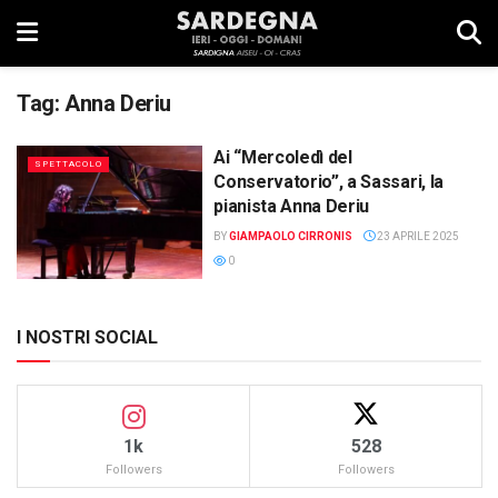
Tag:
Anna Deriu
Ai “Mercoledì del
SPETTACOLO
Conservatorio”, a Sassari, la
pianista Anna Deriu
BY
GIAMPAOLO CIRRONIS
23 APRILE 2025
0
I NOSTRI SOCIAL
1k
528
Followers
Followers