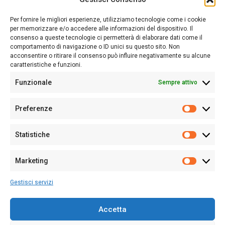
Sardegna Ieri-Oggi-Domani nasce per informare “liberamente” i
lettori su quanto accade in Sardegna, con un occhio rivolto al
Per fornire le migliori esperienze, utilizziamo tecnologie come i cookie
nostro passato e, soprattutto, al nostro futuro
per memorizzare e/o accedere alle informazioni del dispositivo. Il
consenso a queste tecnologie ci permetterà di elaborare dati come il
Follow Us
comportamento di navigazione o ID unici su questo sito. Non
acconsentire o ritirare il consenso può influire negativamente su alcune
caratteristiche e funzioni.
Funzionale
Sempre attivo
Editore:
Giampaolo Cirronis Ditta individuale
Preferenze
Sede:
Via Cristoforo Colombo 09013 Carbonia
Prefere
Direttore responsabile:
Giampaolo Cirronis
Partita IVA
02270380922
Statistiche
Statistic
N° di iscrizione al ROC:
9294
N° di iscrizione al Registro Stampa Tribunale di Cagliari:
N°
Marketing
128/2020 del 10/02/2020
Marketi
Tel.
+39 391 1265423
Gestisci servizi
Per la Pubblicità:
+39 328 6132020
Accetta