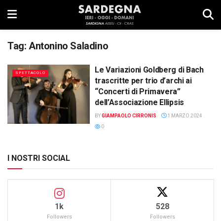
Tag:
Antonino Saladino
Le Variazioni Goldberg di Bach
SPETTACOLO
trascritte per trio d’archi ai
“Concerti di Primavera”
dell’Associazione Ellipsis
BY
GIAMPAOLO CIRRONIS
1 MARZO 2024
0
I NOSTRI SOCIAL
1k
528
Followers
Followers