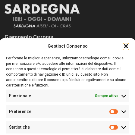
Giampaolo Cirronis
Gestisci Consenso
Sardegna Ieri-Oggi-Domani nasce per informare “liberamente” i
lettori su quanto accade in Sardegna, con un occhio rivolto al
Per fornire le migliori esperienze, utilizziamo tecnologie come i cookie
nostro passato e, soprattutto, al nostro futuro
per memorizzare e/o accedere alle informazioni del dispositivo. Il
consenso a queste tecnologie ci permetterà di elaborare dati come il
Follow Us
comportamento di navigazione o ID unici su questo sito. Non
acconsentire o ritirare il consenso può influire negativamente su alcune
caratteristiche e funzioni.
Funzionale
Sempre attivo
Editore:
Giampaolo Cirronis Ditta individuale
Preferenze
Sede:
Via Cristoforo Colombo 09013 Carbonia
Prefere
Direttore responsabile:
Giampaolo Cirronis
Partita IVA
02270380922
Statistiche
Statistic
N° di iscrizione al ROC:
9294