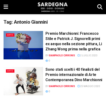
Tag:
Antonio Giannini
Premio Marchionni: Francesco
ARTE
Stile e Patrick J. Signorelli primi
ex aequo nella sezione pittura, Li
Zhang Wong prima nella grafica
BY
GIAMPAOLO CIRRONIS
2 LUGLIO 2020
0
Sono stati scelti i 40 finalisti del
ARTE
Premio internazionale di Arte
Contemporanea Dino Marchionni
BY
GIAMPAOLO CIRRONIS
25 MAGGIO 2020
0