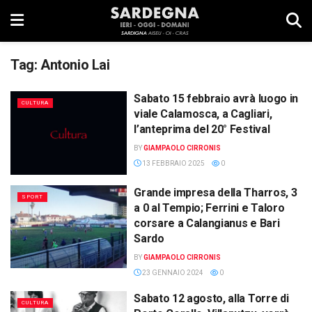
Tag:
Antonio Lai
Sabato 15 febbraio avrà luogo in
CULTURA
viale Calamosca, a Cagliari,
l’anteprima del 20° Festival
BY
GIAMPAOLO CIRRONIS
13 FEBBRAIO 2025
0
Grande impresa della Tharros, 3
SPORT
a 0 al Tempio; Ferrini e Taloro
corsare a Calangianus e Bari
Sardo
BY
GIAMPAOLO CIRRONIS
23 GENNAIO 2024
0
Sabato 12 agosto, alla Torre di
CULTURA