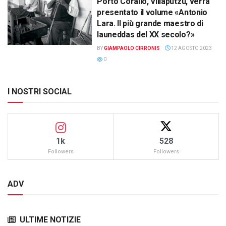
Porto Corallo, Villaputzu, verrà
presentato il volume «Antonio
Lara. Il più grande maestro di
launeddas del XX secolo?»
BY
GIAMPAOLO CIRRONIS
12 AGOSTO 2023
0
I NOSTRI SOCIAL
1k
528
Followers
Followers
ADV
ULTIME NOTIZIE