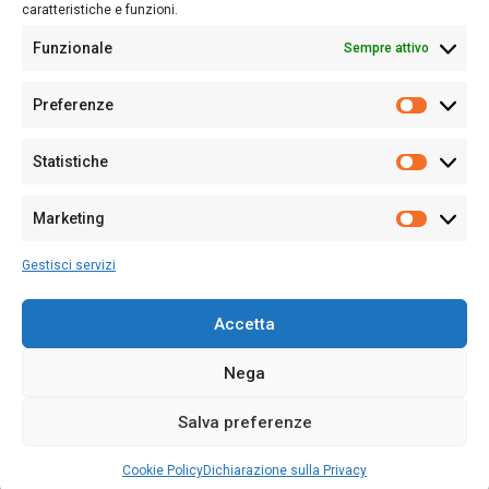
caratteristiche e funzioni.
Funzionale
Sempre attivo
Editore:
Giampaolo Cirronis Ditta individuale
Preferenze
Sede:
Via Cristoforo Colombo 09013 Carbonia
Prefere
Direttore responsabile:
Giampaolo Cirronis
Partita IVA
02270380922
Statistiche
Statistic
N° di iscrizione al ROC:
9294
N° di iscrizione al Registro Stampa Tribunale di Cagliari:
N°
Marketing
128/2020 del 10/02/2020
Marketi
Tel.
+39 391 1265423
Gestisci servizi
Per la Pubblicità:
+39 328 6132020
Accetta
Nega
Cookie Policy
Privacy Policy
Contatti
Salva preferenze
© 2020-2026
Sardegna Ieri-Oggi-Domani
- Tutti i diritti sono riservati -
Powered by
ENKEY
.
Cookie Policy
Dichiarazione sulla Privacy