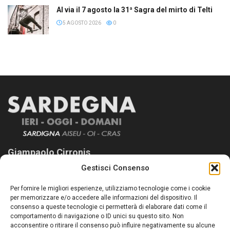
Al via il 7 agosto la 31ª Sagra del mirto di Telti
5 AGOSTO 2026
0
Giampaolo Cirronis
Gestisci Consenso
Sardegna Ieri-Oggi-Domani nasce per informare “liberamente” i
lettori su quanto accade in Sardegna, con un occhio rivolto al
Per fornire le migliori esperienze, utilizziamo tecnologie come i cookie
nostro passato e, soprattutto, al nostro futuro
per memorizzare e/o accedere alle informazioni del dispositivo. Il
consenso a queste tecnologie ci permetterà di elaborare dati come il
Follow Us
comportamento di navigazione o ID unici su questo sito. Non
acconsentire o ritirare il consenso può influire negativamente su alcune