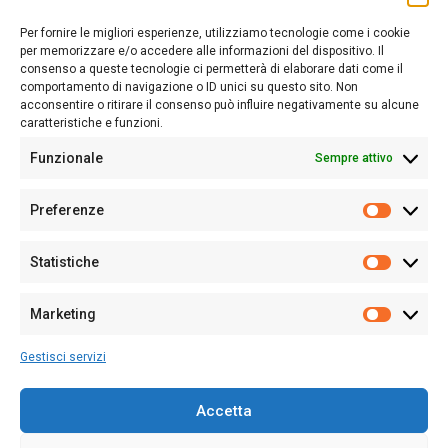
Sardegna Ieri-Oggi-Domani nasce per informare “liberamente” i
lettori su quanto accade in Sardegna, con un occhio rivolto al
Per fornire le migliori esperienze, utilizziamo tecnologie come i cookie
nostro passato e, soprattutto, al nostro futuro
per memorizzare e/o accedere alle informazioni del dispositivo. Il
consenso a queste tecnologie ci permetterà di elaborare dati come il
Follow Us
comportamento di navigazione o ID unici su questo sito. Non
acconsentire o ritirare il consenso può influire negativamente su alcune
caratteristiche e funzioni.
Funzionale
Sempre attivo
Editore:
Giampaolo Cirronis Ditta individuale
Preferenze
Sede:
Via Cristoforo Colombo 09013 Carbonia
Prefere
Direttore responsabile:
Giampaolo Cirronis
Partita IVA
02270380922
Statistiche
Statistic
N° di iscrizione al ROC:
9294
N° di iscrizione al Registro Stampa Tribunale di Cagliari:
N°
Marketing
128/2020 del 10/02/2020
Marketi
Tel.
+39 391 1265423
Gestisci servizi
Per la Pubblicità:
+39 328 6132020
Accetta