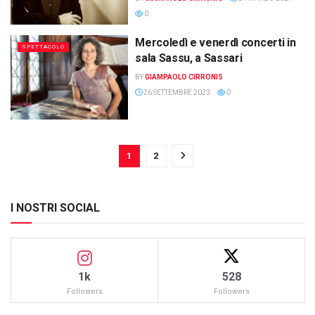
0
Mercoledì e venerdì concerti in
SPETTACOLO
sala Sassu, a Sassari
BY
GIAMPAOLO CIRRONIS
26 SETTEMBRE 2023
0
1
2
I NOSTRI SOCIAL
1k
528
Followers
Followers