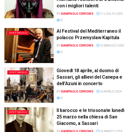
con i migliori talenti
BY
GIAMPAOLO CIRRONIS
11 LUGLIO 2024
0
Al Festival del Mediterraneo il
SPETTACOLO
polacco Przemyslaw Kapitula
BY
GIAMPAOLO CIRRONIS
15 MAGGIO 2024
0
Giovedì 18 aprile, al duomo di
SPETTACOLO
Sassari, gli allievi del Canepa e
dell’Azuni in concerto
BY
GIAMPAOLO CIRRONIS
16 APRILE 2024
0
Il barocco e le triosonate lunedì
SPETTACOLO
25 marzo nella chiesa di San
Giacomo, a Sassari
BY
GIAMPAOLO CIRRONIS
24 MARZO 2024