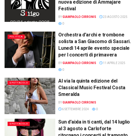
nuova edizione di Ammajare
Festival
BY
GIAMPAOLO CIRRONIS
23 AGOSTO 2025
0
Orchestra d’archi e trombone
POLITICA
solista a San Giacomo di Sassari.
Lunedì 14 aprile evento speciale
per I concerti di primavera
BY
GIAMPAOLO CIRRONIS
11 APRILE 2025
0
Al via la quinta edizione del
SPETTACOLO
Classical Music Festival Costa
Smeralda
BY
GIAMPAOLO CIRRONIS
6 SETTEMBRE 2024
0
Sun d’aixìa in ti canti, dal 14 luglio
SPETTACOLO
al 3 agosto a Carloforte
ritornano i concerti al tramonto