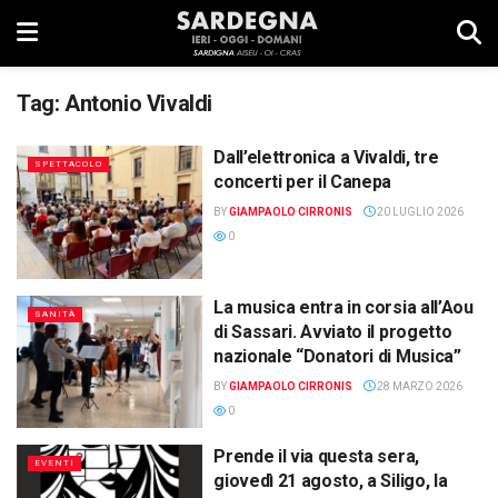
Tag:
Antonio Vivaldi
Dall’elettronica a Vivaldi, tre
SPETTACOLO
concerti per il Canepa
BY
GIAMPAOLO CIRRONIS
20 LUGLIO 2026
0
La musica entra in corsia all’Aou
SANITÀ
di Sassari. Avviato il progetto
nazionale “Donatori di Musica”
BY
GIAMPAOLO CIRRONIS
28 MARZO 2026
0
Prende il via questa sera,
EVENTI
giovedì 21 agosto, a Siligo, la