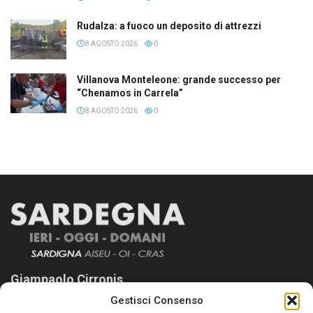
Rudalza: a fuoco un deposito di attrezzi
8 AGOSTO 2026
0
Villanova Monteleone: grande successo per
“Chenamos in Carrela”
8 AGOSTO 2026
0
Giampaolo Cirronis
Gestisci Consenso
Sardegna Ieri-Oggi-Domani nasce per informare “liberamente” i