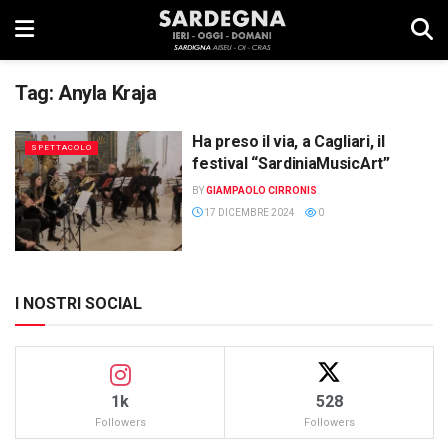
Tag:
Anyla Kraja
Ha preso il via, a Cagliari, il
SPETTACOLO
festival “SardiniaMusicArt”
BY
GIAMPAOLO CIRRONIS
17 DICEMBRE 2024
0
I NOSTRI SOCIAL
1k
528
Followers
Followers