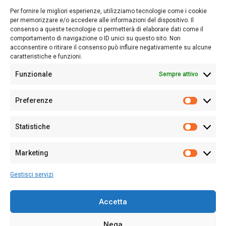
lettori su quanto accade in Sardegna, con un occhio rivolto al
Per fornire le migliori esperienze, utilizziamo tecnologie come i cookie
nostro passato e, soprattutto, al nostro futuro
per memorizzare e/o accedere alle informazioni del dispositivo. Il
consenso a queste tecnologie ci permetterà di elaborare dati come il
Follow Us
comportamento di navigazione o ID unici su questo sito. Non
acconsentire o ritirare il consenso può influire negativamente su alcune
caratteristiche e funzioni.
Funzionale
Sempre attivo
Editore:
Giampaolo Cirronis Ditta individuale
Preferenze
Sede:
Via Cristoforo Colombo 09013 Carbonia
Prefere
Direttore responsabile:
Giampaolo Cirronis
Partita IVA
02270380922
Statistiche
Statistic
N° di iscrizione al ROC:
9294
N° di iscrizione al Registro Stampa Tribunale di Cagliari:
N°
Marketing
128/2020 del 10/02/2020
Marketi
Tel.
+39 391 1265423
Gestisci servizi
Per la Pubblicità:
+39 328 6132020
Accetta
Nega