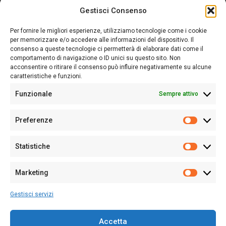
Gestisci Consenso
Sardegna Ieri-Oggi-Domani nasce per informare “liberamente” i
lettori su quanto accade in Sardegna, con un occhio rivolto al
Per fornire le migliori esperienze, utilizziamo tecnologie come i cookie
nostro passato e, soprattutto, al nostro futuro
per memorizzare e/o accedere alle informazioni del dispositivo. Il
consenso a queste tecnologie ci permetterà di elaborare dati come il
Follow Us
comportamento di navigazione o ID unici su questo sito. Non
acconsentire o ritirare il consenso può influire negativamente su alcune
caratteristiche e funzioni.
Funzionale
Sempre attivo
Editore:
Giampaolo Cirronis Ditta individuale
Preferenze
Sede:
Via Cristoforo Colombo 09013 Carbonia
Prefere
Direttore responsabile:
Giampaolo Cirronis
Partita IVA
02270380922
Statistiche
Statistic
N° di iscrizione al ROC:
9294
N° di iscrizione al Registro Stampa Tribunale di Cagliari:
N°
Marketing
128/2020 del 10/02/2020
Marketi
Tel.
+39 391 1265423
Gestisci servizi
Per la Pubblicità:
+39 328 6132020
Accetta