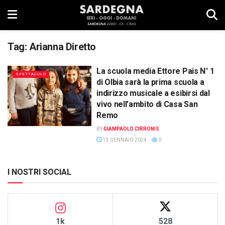
Tag:
Arianna Diretto
La scuola media Ettore Pais N° 1
SPETTACOLO
di Olbia sarà la prima scuola a
indirizzo musicale a esibirsi dal
vivo nell’ambito di Casa San
Remo
BY
GIAMPAOLO CIRRONIS
13 GENNAIO 2024
0
I NOSTRI SOCIAL
1k
528