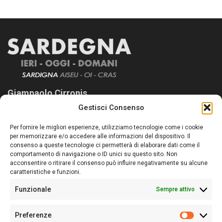
Giampaolo Cirronis
Gestisci Consenso
Sardegna Ieri-Oggi-Domani nasce per informare “liberamente” i
lettori su quanto accade in Sardegna, con un occhio rivolto al
Per fornire le migliori esperienze, utilizziamo tecnologie come i cookie
nostro passato e, soprattutto, al nostro futuro
per memorizzare e/o accedere alle informazioni del dispositivo. Il
consenso a queste tecnologie ci permetterà di elaborare dati come il
Follow Us
comportamento di navigazione o ID unici su questo sito. Non
acconsentire o ritirare il consenso può influire negativamente su alcune
caratteristiche e funzioni.
Funzionale
Sempre attivo
Editore:
Giampaolo Cirronis Ditta individuale
Preferenze
Sede:
Via Cristoforo Colombo 09013 Carbonia
Prefere