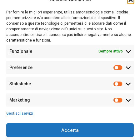
Sardegna Ieri-Oggi-Domani nasce per informare “liberamente” i
lettori su quanto accade in Sardegna, con un occhio rivolto al
Per fornire le migliori esperienze, utilizziamo tecnologie come i cookie
nostro passato e, soprattutto, al nostro futuro
per memorizzare e/o accedere alle informazioni del dispositivo. Il
consenso a queste tecnologie ci permetterà di elaborare dati come il
Follow Us
comportamento di navigazione o ID unici su questo sito. Non
acconsentire o ritirare il consenso può influire negativamente su alcune
caratteristiche e funzioni.
Funzionale
Sempre attivo
Editore:
Giampaolo Cirronis Ditta individuale
Preferenze
Sede:
Via Cristoforo Colombo 09013 Carbonia
Prefere
Direttore responsabile:
Giampaolo Cirronis
Partita IVA
02270380922
Statistiche
Statistic
N° di iscrizione al ROC:
9294
N° di iscrizione al Registro Stampa Tribunale di Cagliari:
N°
Marketing
128/2020 del 10/02/2020
Marketi
Tel.
+39 391 1265423
Gestisci servizi
Per la Pubblicità:
+39 328 6132020
Accetta