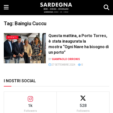
Tag:
Baingiu Cuccu
Questa mattina, a Porto Torres,
EVENTI
è stata inaugurata la
mostra “Ogni Nave ha bisogno di
un porto”
BY
GIAMPAOLO CIRRONIS
27 SETTEMBRE 2024
0
I NOSTRI SOCIAL
1k
528
Followers
Followers