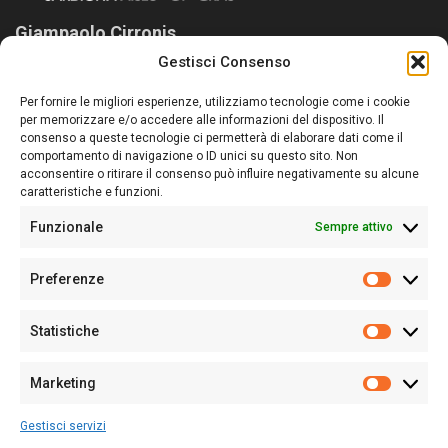
Giampaolo Cirronis
Gestisci Consenso
Sardegna Ieri-Oggi-Domani nasce per informare “liberamente” i
lettori su quanto accade in Sardegna, con un occhio rivolto al
Per fornire le migliori esperienze, utilizziamo tecnologie come i cookie
nostro passato e, soprattutto, al nostro futuro
per memorizzare e/o accedere alle informazioni del dispositivo. Il
consenso a queste tecnologie ci permetterà di elaborare dati come il
Follow Us
comportamento di navigazione o ID unici su questo sito. Non
acconsentire o ritirare il consenso può influire negativamente su alcune
caratteristiche e funzioni.
Funzionale
Sempre attivo
Editore:
Giampaolo Cirronis Ditta individuale
Preferenze
Sede:
Via Cristoforo Colombo 09013 Carbonia
Prefere
Direttore responsabile:
Giampaolo Cirronis
Partita IVA
02270380922
Statistiche
Statistic
N° di iscrizione al ROC:
9294
N° di iscrizione al Registro Stampa Tribunale di Cagliari:
N°
Marketing
128/2020 del 10/02/2020
Marketi
Tel.
+39 391 1265423
Gestisci servizi
Per la Pubblicità:
+39 328 6132020