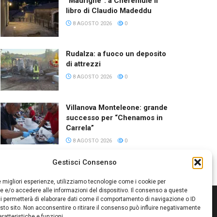
“Madrighe”: a Cheremule il
libro di Claudio Madeddu
8 AGOSTO 2026
0
Rudalza: a fuoco un deposito
di attrezzi
8 AGOSTO 2026
0
Villanova Monteleone: grande
successo per “Chenamos in
Carrela”
8 AGOSTO 2026
0
Gestisci Consenso
le migliori esperienze, utilizziamo tecnologie come i cookie per
 e/o accedere alle informazioni del dispositivo. Il consenso a queste
i permetterà di elaborare dati come il comportamento di navigazione o ID
sto sito. Non acconsentire o ritirare il consenso può influire negativamente
ratteristiche e funzioni.