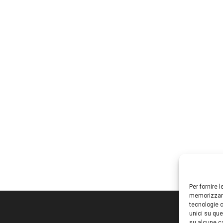
Per fornire 
memorizzare
tecnologie c
unici su que
su alcune ca