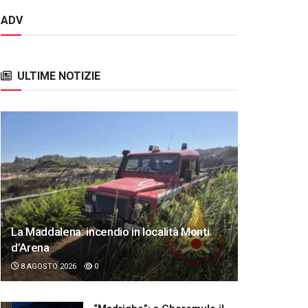
ADV
ULTIME NOTIZIE
La Maddalena: incendio in località Monti
d’Arena
8 AGOSTO 2026
0