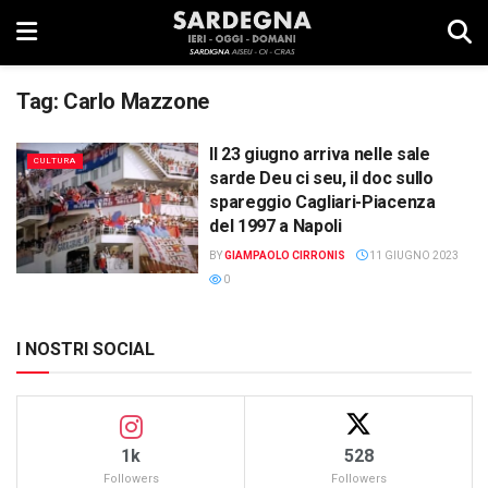
Tag:
Carlo Mazzone
Il 23 giugno arriva nelle sale
CULTURA
sarde Deu ci seu, il doc sullo
spareggio Cagliari-Piacenza
del 1997 a Napoli
BY
GIAMPAOLO CIRRONIS
11 GIUGNO 2023
0
I NOSTRI SOCIAL
1k
528
Followers
Followers