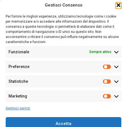
Gestisci Consenso
Sardegna Ieri-Oggi-Domani nasce per informare “liberamente” i
lettori su quanto accade in Sardegna, con un occhio rivolto al
Per fornire le migliori esperienze, utilizziamo tecnologie come i cookie
nostro passato e, soprattutto, al nostro futuro
per memorizzare e/o accedere alle informazioni del dispositivo. Il
consenso a queste tecnologie ci permetterà di elaborare dati come il
Follow Us
comportamento di navigazione o ID unici su questo sito. Non
acconsentire o ritirare il consenso può influire negativamente su alcune
caratteristiche e funzioni.
Funzionale
Sempre attivo
Editore:
Giampaolo Cirronis Ditta individuale
Preferenze
Sede:
Via Cristoforo Colombo 09013 Carbonia
Prefere
Direttore responsabile:
Giampaolo Cirronis
Partita IVA
02270380922
Statistiche
Statistic
N° di iscrizione al ROC:
9294
N° di iscrizione al Registro Stampa Tribunale di Cagliari:
N°
Marketing
128/2020 del 10/02/2020
Marketi
Tel.
+39 391 1265423
Gestisci servizi
Per la Pubblicità:
+39 328 6132020
Accetta