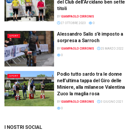
del Club dell’Arcidano ben sette
titoli
BY
GIAMPAOLO CIRRONIS
27 OTTOBRE 2023
0
Alessandro Salis s’è imposto a
SPORT
sorpresa a Sarroch
BY
GIAMPAOLO CIRRONIS
25 MARZO 2022
0
Podio tutto sardo tra le donne
SPORT
nell’ultima tappa del Giro delle
Miniere, alla milanese Valentina
Zuco la maglia rosa
BY
GIAMPAOLO CIRRONIS
3 GIUGNO 2021
0
I NOSTRI SOCIAL