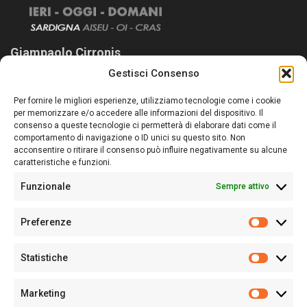
Giampaolo Cirronis
Gestisci Consenso
Sardegna Ieri-Oggi-Domani nasce per informare “liberamente” i
lettori su quanto accade in Sardegna, con un occhio rivolto al
Per fornire le migliori esperienze, utilizziamo tecnologie come i cookie
nostro passato e, soprattutto, al nostro futuro
per memorizzare e/o accedere alle informazioni del dispositivo. Il
consenso a queste tecnologie ci permetterà di elaborare dati come il
Follow Us
comportamento di navigazione o ID unici su questo sito. Non
acconsentire o ritirare il consenso può influire negativamente su alcune
caratteristiche e funzioni.
Funzionale
Sempre attivo
Editore:
Giampaolo Cirronis Ditta individuale
Preferenze
Sede:
Via Cristoforo Colombo 09013 Carbonia
Prefere
Direttore responsabile:
Giampaolo Cirronis
Partita IVA
02270380922
Statistiche
Statistic
N° di iscrizione al ROC:
9294
N° di iscrizione al Registro Stampa Tribunale di Cagliari:
N°
Marketing
128/2020 del 10/02/2020
Marketi