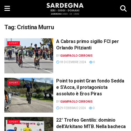
Tag:
Cristina Murru
A Cabras primo sigillo FCI per
SPORT
Orlando Pitzianti
BY
GIAMPAOLO CIRRONIS
18 DICEMBRE 2024
0
Point to point Gran fondo Sedda
SPORT
e S’Acca, il protagonista
assoluto è Eros Piras
BY
GIAMPAOLO CIRRONIS
29 FEBBRAIO 2024
0
22° Trofeo Gentilis: dominio
SPORT
dell’Arkitano MTB. Nella bacheca