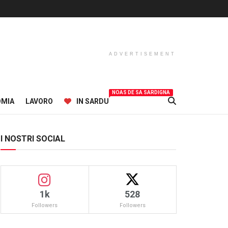
ADVERTISEMENT
NOAS DE SA SARDIGNA
OMIA
LAVORO
IN SARDU
I NOSTRI SOCIAL
1k
528
Followers
Followers