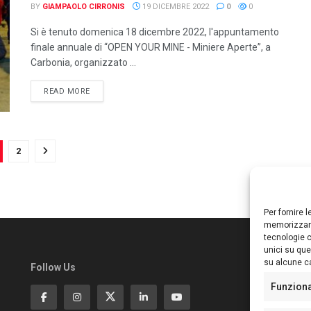
BY
GIAMPAOLO CIRRONIS
19 DICEMBRE 2022
0
0
Si è tenuto domenica 18 dicembre 2022, l'appuntamento
finale annuale di “OPEN YOUR MINE - Miniere Aperte”, a
Carbonia, organizzato ...
DETAILS
READ MORE
2
Per fornire 
memorizzare
tecnologie c
unici su que
su alcune ca
Follow Us
Ed
S
Funzion
Di