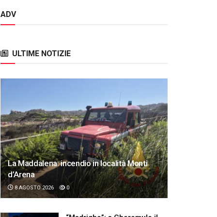
ADV
ULTIME NOTIZIE
La Maddalena: incendio in località Monti
d’Arena
8 AGOSTO 2026
0