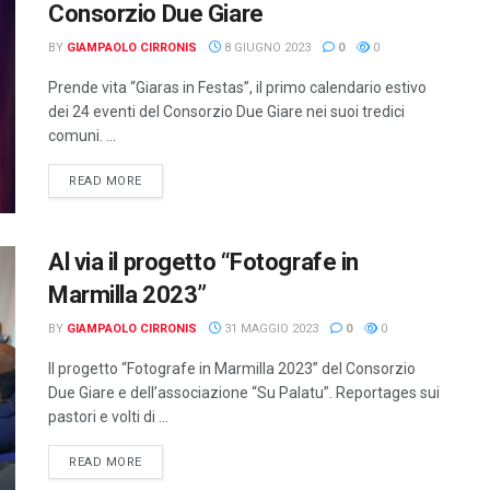
Consorzio Due Giare
BY
GIAMPAOLO CIRRONIS
8 GIUGNO 2023
0
0
Prende vita “Giaras in Festas”, il primo calendario estivo
dei 24 eventi del Consorzio Due Giare nei suoi tredici
comuni. ...
DETAILS
READ MORE
Al via il progetto “Fotografe in
Marmilla 2023”
BY
GIAMPAOLO CIRRONIS
31 MAGGIO 2023
0
0
Il progetto “Fotografe in Marmilla 2023” del Consorzio
Due Giare e dell’associazione “Su Palatu”. Reportages sui
pastori e volti di ...
DETAILS
READ MORE