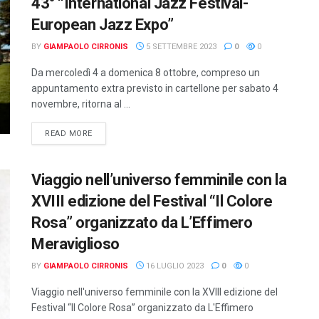
43° “International Jazz Festival-
European Jazz Expo”
BY
GIAMPAOLO CIRRONIS
5 SETTEMBRE 2023
0
0
Da mercoledì 4 a domenica 8 ottobre, compreso un
appuntamento extra previsto in cartellone per sabato 4
novembre, ritorna al ...
DETAILS
READ MORE
Viaggio nell’universo femminile con la
XVIII edizione del Festival “Il Colore
Rosa” organizzato da L’Effimero
Meraviglioso
BY
GIAMPAOLO CIRRONIS
16 LUGLIO 2023
0
0
Viaggio nell'universo femminile con la XVIII edizione del
Festival “Il Colore Rosa” organizzato da L'Effimero