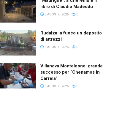
“Madrighe”: a Cheremule il
libro di Claudio Madeddu
8 AGOSTO 2026
0
Rudalza: a fuoco un deposito
di attrezzi
8 AGOSTO 2026
0
Villanova Monteleone: grande
successo per “Chenamos in
Carrela”
8 AGOSTO 2026
0