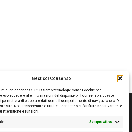
Gestisci Consenso
le migliori esperienze, utilizziamo tecnologie come i cookie per
 e/o accedere alle informazioni del dispositivo. Il consenso a queste
i permetterà di elaborare dati come il comportamento di navigazione o ID
sto sito. Non acconsentire o ritirare il consenso può influire negativamente
ratteristiche e funzioni.
itore:
Giampaolo Cirronis Ditta individuale
ede:
Via Cristoforo Colombo 09013 Carbonia
ale
Sempre attivo
rettore responsabile:
Giampaolo Cirronis