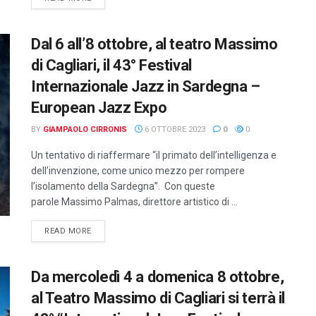
Dal 6 all’8 ottobre, al teatro Massimo
di Cagliari, il 43° Festival
Internazionale Jazz in Sardegna –
European Jazz Expo
BY
GIAMPAOLO CIRRONIS
6 OTTOBRE 2023
0
0
Un tentativo di riaffermare “il primato dell’intelligenza e
dell’invenzione, come unico mezzo per rompere
l’isolamento della Sardegna”. Con queste
parole Massimo Palmas, direttore artistico di ...
DETAILS
READ MORE
Da mercoledì 4 a domenica 8 ottobre,
al Teatro Massimo di Cagliari si terrà il