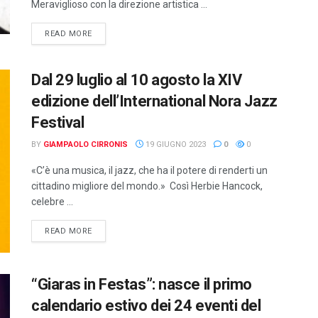
Meraviglioso con la direzione artistica ...
DETAILS
READ MORE
Dal 29 luglio al 10 agosto la XIV
edizione dell’International Nora Jazz
Festival
BY
GIAMPAOLO CIRRONIS
19 GIUGNO 2023
0
0
«C’è una musica, il jazz, che ha il potere di renderti un
cittadino migliore del mondo.» Così Herbie Hancock,
celebre ...
DETAILS
READ MORE
“Giaras in Festas”: nasce il primo
calendario estivo dei 24 eventi del