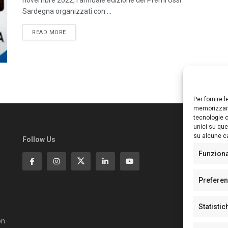
Sardegna organizzati con ...
DETAILS
READ MORE
Per fornire 
memorizzare
tecnologie c
unici su que
su alcune ca
Follow Us
Ed
S
Funzion
Di
Pa
Prefere
N°
N°
Statistic
N°
Te
on