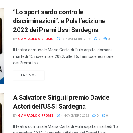
“Lo sport sardo contro le
discriminazioni”: a Pula l’edizione
2022 dei Premi Ussi Sardegna
BY
GIAMPAOLO CIRRONIS
16 NOVEMBRE 2022
0
0
Il teatro comunale Maria Carta di Pula ospita, domani
martedì 15 novembre 2022, alle 16, l’annuale edizione
dei Premi Ussi ...
DETAILS
READ MORE
A Salvatore Sirigu il premio Davide
Astori dell’USSI Sardegna
BY
GIAMPAOLO CIRRONIS
4 NOVEMBRE 2022
0
0
Il teatro comunale Maria Carta di Pula ospita, martedì 15
novembre 2022, l’annuale edizione dei Premi Ussi