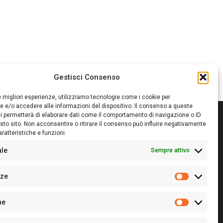
Gestisci Consenso
le migliori esperienze, utilizziamo tecnologie come i cookie per
 e/o accedere alle informazioni del dispositivo. Il consenso a queste
i permetterà di elaborare dati come il comportamento di navigazione o ID
sto sito. Non acconsentire o ritirare il consenso può influire negativamente
ratteristiche e funzioni.
itore:
Giampaolo Cirronis Ditta individuale
ede:
Via Cristoforo Colombo 09013 Carbonia
ale
Sempre attivo
rettore responsabile:
Giampaolo Cirronis
rtita IVA
02270380922
nze
 di iscrizione al ROC:
9294
Preferenz
 di iscrizione al Registro Stampa Tribunale di Cagliari:
he
 128/2020 del 10/02/2020
Statistiche
l.
+39 391 1265423