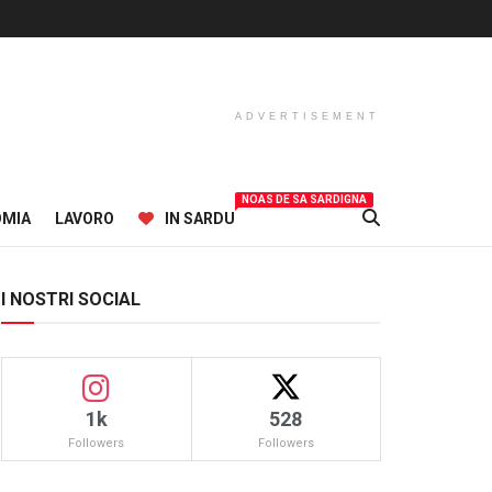
ADVERTISEMENT
NOAS DE SA SARDIGNA
OMIA
LAVORO
IN SARDU
I NOSTRI SOCIAL
1k
528
Followers
Followers