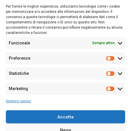
lettori su quanto accade in Sardegna, con un occhio rivolto al
Per fornire le migliori esperienze, utilizziamo tecnologie come i cookie
nostro passato e, soprattutto, al nostro futuro
per memorizzare e/o accedere alle informazioni del dispositivo. Il
consenso a queste tecnologie ci permetterà di elaborare dati come il
Follow Us
comportamento di navigazione o ID unici su questo sito. Non
acconsentire o ritirare il consenso può influire negativamente su alcune
caratteristiche e funzioni.
Funzionale
Sempre attivo
Editore:
Giampaolo Cirronis Ditta individuale
Preferenze
Sede:
Via Cristoforo Colombo 09013 Carbonia
Prefere
Direttore responsabile:
Giampaolo Cirronis
Partita IVA
02270380922
Statistiche
Statistic
N° di iscrizione al ROC:
9294
N° di iscrizione al Registro Stampa Tribunale di Cagliari:
N°
Marketing
128/2020 del 10/02/2020
Marketi
Tel.
+39 391 1265423
Gestisci servizi
Per la Pubblicità:
+39 328 6132020
Accetta
Nega