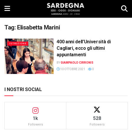
Tag:
Elisabetta Marini
400 anni dell’Università di
ISTRUZIONE
Cagliari, ecco gli ultimi
appuntamenti
BY
GIAMPAOLO CIRRONIS
10 OTTOBRE 2021
0
I NOSTRI SOCIAL
1k
528
Followers
Followers