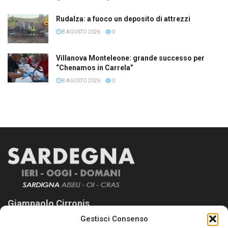
Rudalza: a fuoco un deposito di attrezzi
8 AGOSTO 2026
0
Villanova Monteleone: grande successo per
“Chenamos in Carrela”
8 AGOSTO 2026
0
Giampaolo Cirronis
Gestisci Consenso
Sardegna Ieri-Oggi-Domani nasce per informare “liberamente” i