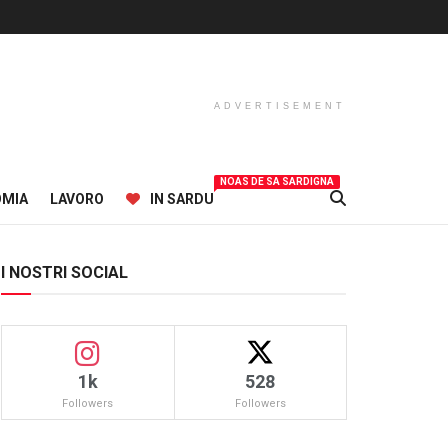
ADVERTISEMENT
NOAS DE SA SARDIGNA
OMIA
LAVORO
IN SARDU
I NOSTRI SOCIAL
1k
528
Followers
Followers