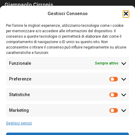
Giampaolo Cirronis
Gestisci Consenso
Sardegna Ieri-Oggi-Domani nasce per informare “liberamente” i
lettori su quanto accade in Sardegna, con un occhio rivolto al
Per fornire le migliori esperienze, utilizziamo tecnologie come i cookie
nostro passato e, soprattutto, al nostro futuro
per memorizzare e/o accedere alle informazioni del dispositivo. Il
consenso a queste tecnologie ci permetterà di elaborare dati come il
Follow Us
comportamento di navigazione o ID unici su questo sito. Non
acconsentire o ritirare il consenso può influire negativamente su alcune
caratteristiche e funzioni.
Funzionale
Sempre attivo
Editore:
Giampaolo Cirronis Ditta individuale
Preferenze
Sede:
Via Cristoforo Colombo 09013 Carbonia
Prefere
Direttore responsabile:
Giampaolo Cirronis
Partita IVA
02270380922
Statistiche
Statistic
N° di iscrizione al ROC:
9294
N° di iscrizione al Registro Stampa Tribunale di Cagliari:
N°
Marketing
128/2020 del 10/02/2020
Marketi
Tel.
+39 391 1265423
Gestisci servizi
Per la Pubblicità:
+39 328 6132020