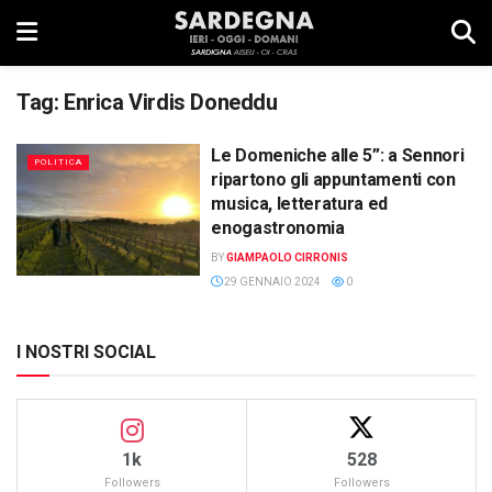
Tag:
Enrica Virdis Doneddu
Le Domeniche alle 5”: a Sennori
POLITICA
ripartono gli appuntamenti con
musica, letteratura ed
enogastronomia
BY
GIAMPAOLO CIRRONIS
29 GENNAIO 2024
0
I NOSTRI SOCIAL
1k
528
Followers
Followers