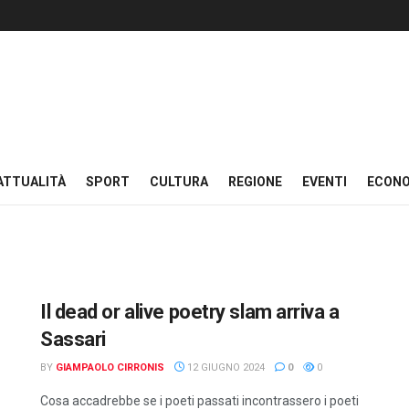
ATTUALITÀ
SPORT
CULTURA
REGIONE
EVENTI
ECON
Il dead or alive poetry slam arriva a
Sassari
BY
GIAMPAOLO CIRRONIS
12 GIUGNO 2024
0
0
Cosa accadrebbe se i poeti passati incontrassero i poeti