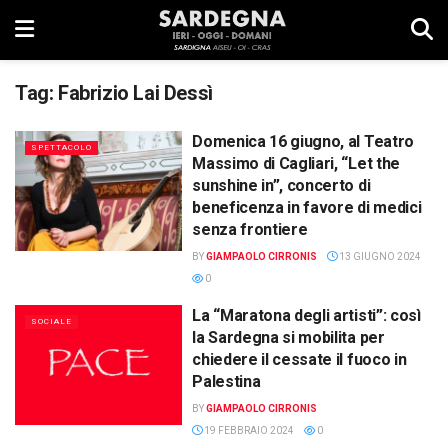
Tag:
Fabrizio Lai Dessì
Domenica 16 giugno, al Teatro
SPETTACOLO
Massimo di Cagliari, “Let the
sunshine in”, concerto di
beneficenza in favore di medici
senza frontiere
BY
GIAMPAOLO CIRRONIS
13 GIUGNO 2024
0
La “Maratona degli artisti”: così
SOCIALE
la Sardegna si mobilita per
chiedere il cessate il fuoco in
Palestina
BY
GIAMPAOLO CIRRONIS
19 FEBBRAIO 2024
0