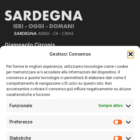
Giampaolo Cirronis
Gestisci Consenso
Sardegna Ieri-Oggi-Domani nasce per informare “liberamente” i
lettori su quanto accade in Sardegna, con un occhio rivolto al
Per fornire le migliori esperienze, utilizziamo tecnologie come i cookie
nostro passato e, soprattutto, al nostro futuro
per memorizzare e/o accedere alle informazioni del dispositivo. Il
consenso a queste tecnologie ci permetterà di elaborare dati come il
Follow Us
comportamento di navigazione o ID unici su questo sito. Non
acconsentire o ritirare il consenso può influire negativamente su alcune
caratteristiche e funzioni.
Funzionale
Sempre attivo
Editore:
Giampaolo Cirronis Ditta individuale
Preferenze
Sede:
Via Cristoforo Colombo 09013 Carbonia
Prefere
Direttore responsabile:
Giampaolo Cirronis
Partita IVA
02270380922
Statistiche