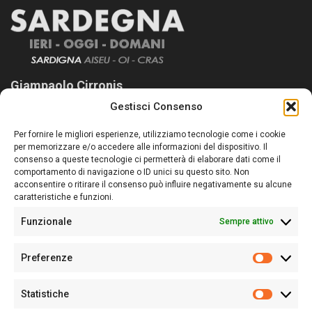
Giampaolo Cirronis
Gestisci Consenso
Sardegna Ieri-Oggi-Domani nasce per informare “liberamente” i
lettori su quanto accade in Sardegna, con un occhio rivolto al
Per fornire le migliori esperienze, utilizziamo tecnologie come i cookie
nostro passato e, soprattutto, al nostro futuro
per memorizzare e/o accedere alle informazioni del dispositivo. Il
consenso a queste tecnologie ci permetterà di elaborare dati come il
Follow Us
comportamento di navigazione o ID unici su questo sito. Non
acconsentire o ritirare il consenso può influire negativamente su alcune
caratteristiche e funzioni.
Funzionale
Sempre attivo
Editore:
Giampaolo Cirronis Ditta individuale
Preferenze
Sede:
Via Cristoforo Colombo 09013 Carbonia
Prefere
Direttore responsabile:
Giampaolo Cirronis
Partita IVA
02270380922
Statistiche
Statistic
N° di iscrizione al ROC:
9294