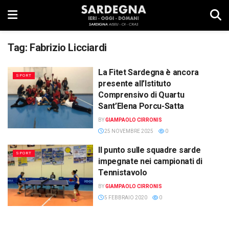
Tag:
Fabrizio Licciardi
La Fitet Sardegna è ancora
SPORT
presente all’Istituto
Comprensivo di Quartu
Sant’Elena Porcu-Satta
BY
GIAMPAOLO CIRRONIS
25 NOVEMBRE 2025
0
Il punto sulle squadre sarde
SPORT
impegnate nei campionati di
Tennistavolo
BY
GIAMPAOLO CIRRONIS
5 FEBBRAIO 2020
0