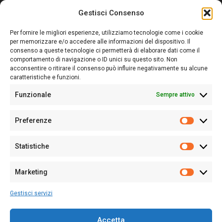
Gestisci Consenso
Sardegna Ieri-Oggi-Domani nasce per informare “liberamente” i
lettori su quanto accade in Sardegna, con un occhio rivolto al
Per fornire le migliori esperienze, utilizziamo tecnologie come i cookie
nostro passato e, soprattutto, al nostro futuro
per memorizzare e/o accedere alle informazioni del dispositivo. Il
consenso a queste tecnologie ci permetterà di elaborare dati come il
Follow Us
comportamento di navigazione o ID unici su questo sito. Non
acconsentire o ritirare il consenso può influire negativamente su alcune
caratteristiche e funzioni.
Funzionale
Sempre attivo
Editore:
Giampaolo Cirronis Ditta individuale
Preferenze
Sede:
Via Cristoforo Colombo 09013 Carbonia
Prefere
Direttore responsabile:
Giampaolo Cirronis
Partita IVA
02270380922
Statistiche
Statistic
N° di iscrizione al ROC:
9294
N° di iscrizione al Registro Stampa Tribunale di Cagliari:
N°
Marketing
128/2020 del 10/02/2020
Marketi
Tel.
+39 391 1265423
Gestisci servizi
Per la Pubblicità:
+39 328 6132020
Accetta