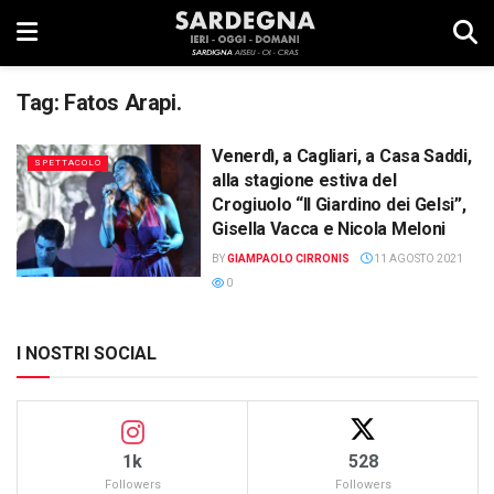
Tag:
Fatos Arapi.
Venerdì, a Cagliari, a Casa Saddi,
SPETTACOLO
alla stagione estiva del
Crogiuolo “Il Giardino dei Gelsi”,
Gisella Vacca e Nicola Meloni
BY
GIAMPAOLO CIRRONIS
11 AGOSTO 2021
0
I NOSTRI SOCIAL
1k
528
Followers
Followers