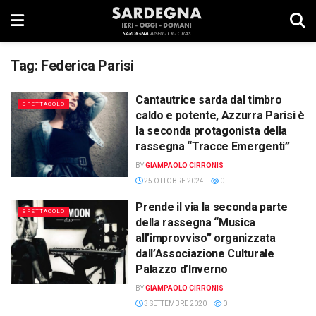
Tag:
Federica Parisi
Cantautrice sarda dal timbro
SPETTACOLO
caldo e potente, Azzurra Parisi è
la seconda protagonista della
rassegna “Tracce Emergenti”
BY
GIAMPAOLO CIRRONIS
25 OTTOBRE 2024
0
Prende il via la seconda parte
SPETTACOLO
della rassegna “Musica
all’improvviso” organizzata
dall’Associazione Culturale
Palazzo d’Inverno
BY
GIAMPAOLO CIRRONIS
3 SETTEMBRE 2020
0