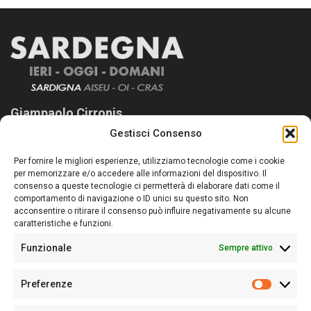
Giampaolo Cirronis
Gestisci Consenso
Sardegna Ieri-Oggi-Domani nasce per informare “liberamente” i
lettori su quanto accade in Sardegna, con un occhio rivolto al
Per fornire le migliori esperienze, utilizziamo tecnologie come i cookie
nostro passato e, soprattutto, al nostro futuro
per memorizzare e/o accedere alle informazioni del dispositivo. Il
consenso a queste tecnologie ci permetterà di elaborare dati come il
Follow Us
comportamento di navigazione o ID unici su questo sito. Non
acconsentire o ritirare il consenso può influire negativamente su alcune
caratteristiche e funzioni.
Funzionale
Sempre attivo
Editore:
Giampaolo Cirronis Ditta individuale
Preferenze
Sede:
Via Cristoforo Colombo 09013 Carbonia
Prefere
Direttore responsabile:
Giampaolo Cirronis