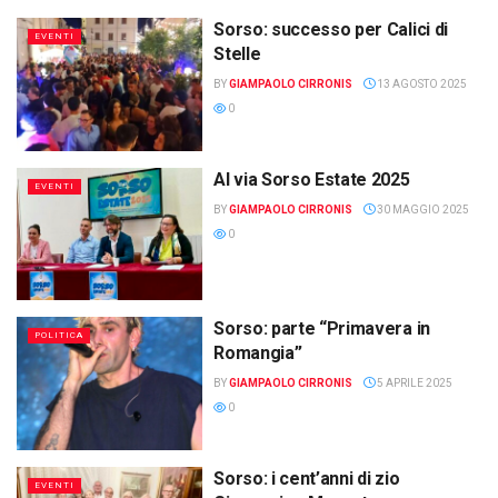
Sorso: successo per Calici di
EVENTI
Stelle
BY
GIAMPAOLO CIRRONIS
13 AGOSTO 2025
0
Al via Sorso Estate 2025
EVENTI
BY
GIAMPAOLO CIRRONIS
30 MAGGIO 2025
0
Sorso: parte “Primavera in
POLITICA
Romangia”
BY
GIAMPAOLO CIRRONIS
5 APRILE 2025
0
Sorso: i cent’anni di zio
EVENTI