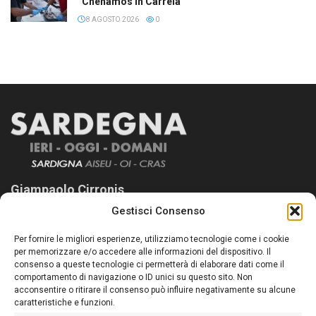
“Chenamos in Carrela”
8 AGOSTO 2026
0
Giampaolo Cirronis
Gestisci Consenso
Sardegna Ieri-Oggi-Domani nasce per informare “liberamente” i
lettori su quanto accade in Sardegna, con un occhio rivolto al
Per fornire le migliori esperienze, utilizziamo tecnologie come i cookie
nostro passato e, soprattutto, al nostro futuro
per memorizzare e/o accedere alle informazioni del dispositivo. Il
consenso a queste tecnologie ci permetterà di elaborare dati come il
Follow Us
comportamento di navigazione o ID unici su questo sito. Non
acconsentire o ritirare il consenso può influire negativamente su alcune
caratteristiche e funzioni.