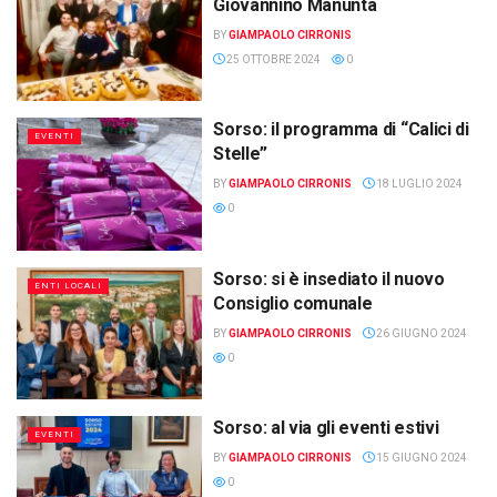
Giovannino Manunta
BY
GIAMPAOLO CIRRONIS
25 OTTOBRE 2024
0
Sorso: il programma di “Calici di
EVENTI
Stelle”
BY
GIAMPAOLO CIRRONIS
18 LUGLIO 2024
0
Sorso: si è insediato il nuovo
ENTI LOCALI
Consiglio comunale
BY
GIAMPAOLO CIRRONIS
26 GIUGNO 2024
0
Sorso: al via gli eventi estivi
EVENTI
BY
GIAMPAOLO CIRRONIS
15 GIUGNO 2024
0