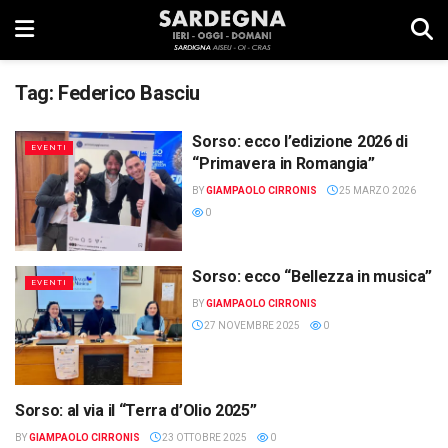
Tag:
Federico Basciu
Sorso: ecco l’edizione 2026 di
EVENTI
“Primavera in Romangia”
BY
GIAMPAOLO CIRRONIS
25 MARZO 2026
0
Sorso: ecco “Bellezza in musica”
EVENTI
BY
GIAMPAOLO CIRRONIS
27 NOVEMBRE 2025
0
Sorso: al via il “Terra d’Olio 2025”
EVENTI
BY
GIAMPAOLO CIRRONIS
23 OTTOBRE 2025
0