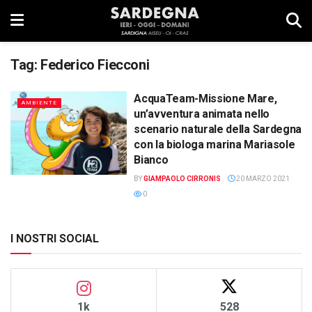
Tag:
Federico Fiecconi
AcquaTeam-Missione Mare,
AMBIENTE
un’avventura animata nello
scenario naturale della Sardegna
con la biologa marina Mariasole
Bianco
BY
GIAMPAOLO CIRRONIS
20 MARZO 2021
0
I NOSTRI SOCIAL
1k
528