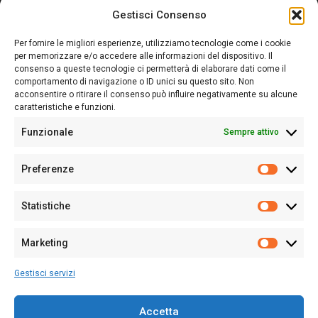
Gestisci Consenso
Sardegna Ieri-Oggi-Domani nasce per informare “liberamente” i
lettori su quanto accade in Sardegna, con un occhio rivolto al
Per fornire le migliori esperienze, utilizziamo tecnologie come i cookie
nostro passato e, soprattutto, al nostro futuro
per memorizzare e/o accedere alle informazioni del dispositivo. Il
consenso a queste tecnologie ci permetterà di elaborare dati come il
Follow Us
comportamento di navigazione o ID unici su questo sito. Non
acconsentire o ritirare il consenso può influire negativamente su alcune
caratteristiche e funzioni.
Funzionale
Sempre attivo
Editore:
Giampaolo Cirronis Ditta individuale
Preferenze
Sede:
Via Cristoforo Colombo 09013 Carbonia
Prefere
Direttore responsabile:
Giampaolo Cirronis
Partita IVA
02270380922
Statistiche
Statistic
N° di iscrizione al ROC:
9294
N° di iscrizione al Registro Stampa Tribunale di Cagliari:
N°
Marketing
128/2020 del 10/02/2020
Marketi
Tel.
+39 391 1265423
Gestisci servizi
Per la Pubblicità:
+39 328 6132020
Accetta