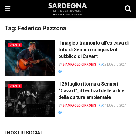
Tag:
Federico Pazzona
Il magico tramonto all’ex cava di
EVENTI
tufo di Sennori conquista il
pubblico di Cavart
BY
GIAMPAOLO CIRRONIS
29 LUGLIO 2024
0
Il 26 luglio ritorna a Sennori
EVENTI
“Cavart”, il festival delle arti e
della cultura ambientale
BY
GIAMPAOLO CIRRONIS
31 LUGLIO 2024
0
I NOSTRI SOCIAL