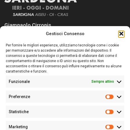
Giampaolo Cirronis
Gestisci Consenso
Sardegna Ieri-Oggi-Domani nasce per informare “liberamente” i
lettori su quanto accade in Sardegna, con un occhio rivolto al
Per fornire le migliori esperienze, utilizziamo tecnologie come i cookie
nostro passato e, soprattutto, al nostro futuro
per memorizzare e/o accedere alle informazioni del dispositivo. Il
consenso a queste tecnologie ci permetterà di elaborare dati come il
Follow Us
comportamento di navigazione o ID unici su questo sito. Non
acconsentire o ritirare il consenso può influire negativamente su alcune
caratteristiche e funzioni.
Funzionale
Sempre attivo
Editore:
Giampaolo Cirronis Ditta individuale
Preferenze
Sede:
Via Cristoforo Colombo 09013 Carbonia
Prefere
Direttore responsabile:
Giampaolo Cirronis
Partita IVA
02270380922
Statistiche
Statistic
N° di iscrizione al ROC:
9294
N° di iscrizione al Registro Stampa Tribunale di Cagliari:
N°
Marketing
128/2020 del 10/02/2020
Marketi