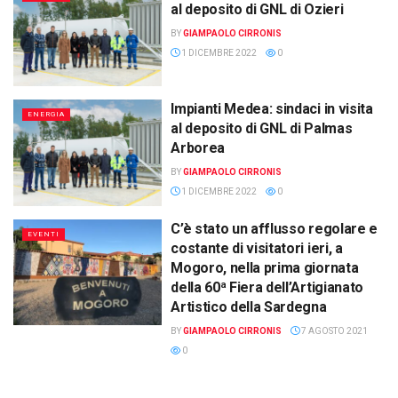
al deposito di GNL di Ozieri
BY
GIAMPAOLO CIRRONIS
1 DICEMBRE 2022
0
Impianti Medea: sindaci in visita
ENERGIA
al deposito di GNL di Palmas
Arborea
BY
GIAMPAOLO CIRRONIS
1 DICEMBRE 2022
0
C’è stato un afflusso regolare e
EVENTI
costante di visitatori ieri, a
Mogoro, nella prima giornata
della 60ª Fiera dell’Artigianato
Artistico della Sardegna
BY
GIAMPAOLO CIRRONIS
7 AGOSTO 2021
0