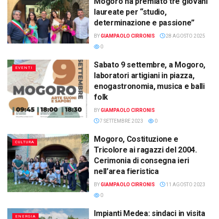
Mogoro ha premiato tre giovani
laureate per “studio,
determinazione e passione”
BY
GIAMPAOLO CIRRONIS
28 AGOSTO 2025
0
Sabato 9 settembre, a Mogoro,
EVENTI
laboratori artigiani in piazza,
enogastronomia, musica e balli
folk
BY
GIAMPAOLO CIRRONIS
7 SETTEMBRE 2023
0
Mogoro, Costituzione e
CULTURA
Tricolore ai ragazzi del 2004.
Cerimonia di consegna ieri
nell’area fieristica
BY
GIAMPAOLO CIRRONIS
11 AGOSTO 2023
0
Impianti Medea: sindaci in visita
ENERGIA