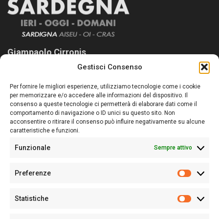
Giampaolo Cirronis
Gestisci Consenso
Sardegna Ieri-Oggi-Domani nasce per informare “liberamente” i
lettori su quanto accade in Sardegna, con un occhio rivolto al
Per fornire le migliori esperienze, utilizziamo tecnologie come i cookie
nostro passato e, soprattutto, al nostro futuro
per memorizzare e/o accedere alle informazioni del dispositivo. Il
consenso a queste tecnologie ci permetterà di elaborare dati come il
Follow Us
comportamento di navigazione o ID unici su questo sito. Non
acconsentire o ritirare il consenso può influire negativamente su alcune
caratteristiche e funzioni.
Funzionale
Sempre attivo
Editore:
Giampaolo Cirronis Ditta individuale
Preferenze
Sede:
Via Cristoforo Colombo 09013 Carbonia
Prefere
Direttore responsabile:
Giampaolo Cirronis
Partita IVA
02270380922
Statistiche
Statistic
N° di iscrizione al ROC:
9294
N° di iscrizione al Registro Stampa Tribunale di Cagliari:
N°