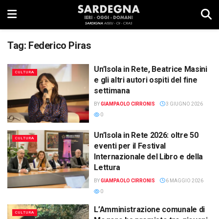
Tag:
Federico Piras
Un’Isola in Rete, Beatrice Masini
CULTURA
e gli altri autori ospiti del fine
settimana
BY
GIAMPAOLO CIRRONIS
3 GIUGNO 2026
0
Un’Isola in Rete 2026: oltre 50
CULTURA
eventi per il Festival
Internazionale del Libro e della
Lettura
BY
GIAMPAOLO CIRRONIS
6 MAGGIO 2026
0
L’Amministrazione comunale di
CULTURA