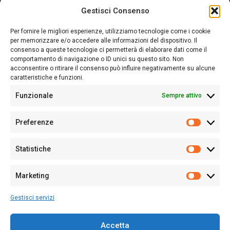
Gestisci Consenso
Sardegna Ieri-Oggi-Domani nasce per informare “liberamente” i
lettori su quanto accade in Sardegna, con un occhio rivolto al
Per fornire le migliori esperienze, utilizziamo tecnologie come i cookie
nostro passato e, soprattutto, al nostro futuro
per memorizzare e/o accedere alle informazioni del dispositivo. Il
consenso a queste tecnologie ci permetterà di elaborare dati come il
Follow Us
comportamento di navigazione o ID unici su questo sito. Non
acconsentire o ritirare il consenso può influire negativamente su alcune
caratteristiche e funzioni.
Funzionale
Sempre attivo
Editore:
Giampaolo Cirronis Ditta individuale
Preferenze
Sede:
Via Cristoforo Colombo 09013 Carbonia
Prefere
Direttore responsabile:
Giampaolo Cirronis
Partita IVA
02270380922
Statistiche
Statistic
N° di iscrizione al ROC:
9294
N° di iscrizione al Registro Stampa Tribunale di Cagliari:
N°
Marketing
128/2020 del 10/02/2020
Marketi
Tel.
+39 391 1265423
Gestisci servizi
Per la Pubblicità:
+39 328 6132020
Accetta