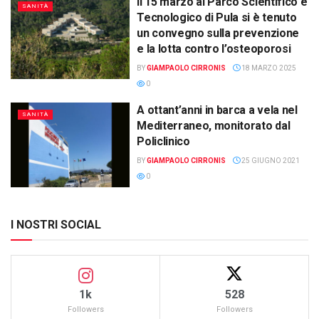
Il 15 marzo al Parco Scientifico e
SANITÀ
Tecnologico di Pula si è tenuto
un convegno sulla prevenzione
e la lotta contro l’osteoporosi
BY
GIAMPAOLO CIRRONIS
18 MARZO 2025
0
A ottant’anni in barca a vela nel
SANITÀ
Mediterraneo, monitorato dal
Policlinico
BY
GIAMPAOLO CIRRONIS
25 GIUGNO 2021
0
I NOSTRI SOCIAL
1k
528
Followers
Followers