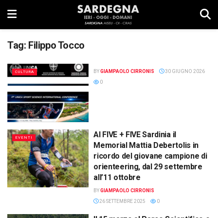
Tag:
Filippo Tocco
BY
GIAMPAOLO CIRRONIS
30 GIUGNO 2026
CULTURA
0
Al FIVE + FIVE Sardinia il
EVENTI
Memorial Mattia Debertolis in
ricordo del giovane campione di
orienteering, dal 29 settembre
all’11 ottobre
BY
GIAMPAOLO CIRRONIS
26 SETTEMBRE 2025
0