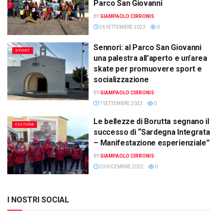
Parco San Giovanni
BY
GIAMPAOLO CIRRONIS
26 SETTEMBRE 2023
0
Sennori: al Parco San Giovanni
SPORT
una palestra all’aperto e un’area
skate per promuovere sport e
socializzazione
BY
GIAMPAOLO CIRRONIS
7 SETTEMBRE 2023
0
Le bellezze di Borutta segnano il
CULTURA
successo di “Sardegna Integrata
– Manifestazione esperienziale”
BY
GIAMPAOLO CIRRONIS
20 DICEMBRE 2022
0
I NOSTRI SOCIAL