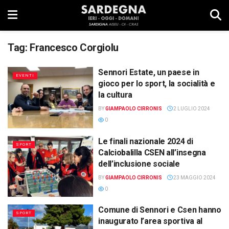
Tag:
Francesco Corgiolu
Sennori Estate, un paese in
EVENTI
gioco per lo sport, la socialità e
la cultura
BY
GIAMPAOLO CIRRONIS
2 LUGLIO 2024
0
Le finali nazionale 2024 di
SPORT
Calciobalilla CSEN all’insegna
dell’inclusione sociale
BY
GIAMPAOLO CIRRONIS
23 MAGGIO 2024
0
Comune di Sennori e Csen hanno
SPORT
inaugurato l’area sportiva al