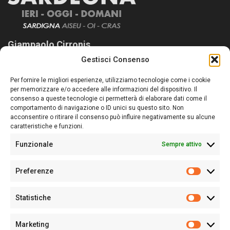
Giampaolo Cirronis
Gestisci Consenso
Sardegna Ieri-Oggi-Domani nasce per informare “liberamente” i
lettori su quanto accade in Sardegna, con un occhio rivolto al
Per fornire le migliori esperienze, utilizziamo tecnologie come i cookie
nostro passato e, soprattutto, al nostro futuro
per memorizzare e/o accedere alle informazioni del dispositivo. Il
consenso a queste tecnologie ci permetterà di elaborare dati come il
Follow Us
comportamento di navigazione o ID unici su questo sito. Non
acconsentire o ritirare il consenso può influire negativamente su alcune
caratteristiche e funzioni.
Funzionale
Sempre attivo
Editore:
Giampaolo Cirronis Ditta individuale
Preferenze
Sede:
Via Cristoforo Colombo 09013 Carbonia
Prefere
Direttore responsabile:
Giampaolo Cirronis
Partita IVA
02270380922
Statistiche
Statistic
N° di iscrizione al ROC:
9294
N° di iscrizione al Registro Stampa Tribunale di Cagliari:
N°
Marketing
128/2020 del 10/02/2020
Marketi