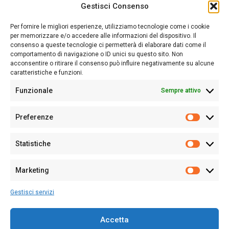
Gestisci Consenso
Sardegna Ieri-Oggi-Domani nasce per informare “liberamente” i
lettori su quanto accade in Sardegna, con un occhio rivolto al
Per fornire le migliori esperienze, utilizziamo tecnologie come i cookie
nostro passato e, soprattutto, al nostro futuro
per memorizzare e/o accedere alle informazioni del dispositivo. Il
consenso a queste tecnologie ci permetterà di elaborare dati come il
Follow Us
comportamento di navigazione o ID unici su questo sito. Non
acconsentire o ritirare il consenso può influire negativamente su alcune
caratteristiche e funzioni.
Funzionale
Sempre attivo
Editore:
Giampaolo Cirronis Ditta individuale
Preferenze
Sede:
Via Cristoforo Colombo 09013 Carbonia
Prefere
Direttore responsabile:
Giampaolo Cirronis
Partita IVA
02270380922
Statistiche
Statistic
N° di iscrizione al ROC:
9294
N° di iscrizione al Registro Stampa Tribunale di Cagliari:
N°
Marketing
128/2020 del 10/02/2020
Marketi
Tel.
+39 391 1265423
Gestisci servizi
Per la Pubblicità:
+39 328 6132020
Accetta