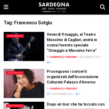
Tag:
Francesco Sotgiu
Venerdì 9 maggio, al Teatro
SPETTACOLO
Massimo di Cagliari, andrà in
scena l’evento speciale
“Omaggio a Massimo ferra”
BY
GIAMPAOLO CIRRONIS
30 APRILE 2025
0
Proseguono i concerti
SPETTACOLO
organizzati dall’Associazione
Culturale Palazzo d’Inverno
BY
GIAMPAOLO CIRRONIS
22 NOVEMBRE 2022
0
Dopo un tour che ha toccato con
SPETTACOLO