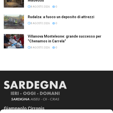
Madeddu
8 AGOSTO 2026
0
Rudalza: a fuoco un deposito di attrezzi
8 AGOSTO 2026
0
Villanova Monteleone: grande successo per
“Chenamos in Carrela”
8 AGOSTO 2026
0
Giampaolo Cirronis