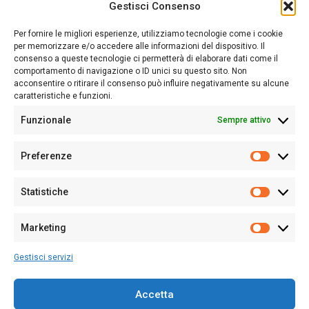
Gestisci Consenso
Sardegna Ieri-Oggi-Domani nasce per informare “liberamente” i
lettori su quanto accade in Sardegna, con un occhio rivolto al
Per fornire le migliori esperienze, utilizziamo tecnologie come i cookie
nostro passato e, soprattutto, al nostro futuro
per memorizzare e/o accedere alle informazioni del dispositivo. Il
consenso a queste tecnologie ci permetterà di elaborare dati come il
Follow Us
comportamento di navigazione o ID unici su questo sito. Non
acconsentire o ritirare il consenso può influire negativamente su alcune
caratteristiche e funzioni.
Funzionale
Sempre attivo
Editore:
Giampaolo Cirronis Ditta individuale
Preferenze
Sede:
Via Cristoforo Colombo 09013 Carbonia
Prefere
Direttore responsabile:
Giampaolo Cirronis
Partita IVA
02270380922
Statistiche
Statistic
N° di iscrizione al ROC:
9294
N° di iscrizione al Registro Stampa Tribunale di Cagliari:
N°
Marketing
128/2020 del 10/02/2020
Marketi
Tel.
+39 391 1265423
Gestisci servizi
Per la Pubblicità:
+39 328 6132020
Accetta