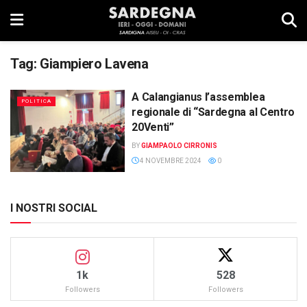
Tag:
Giampiero Lavena
A Calangianus l’assemblea
POLITICA
regionale di “Sardegna al Centro
20Venti”
BY
GIAMPAOLO CIRRONIS
4 NOVEMBRE 2024
0
I NOSTRI SOCIAL
1k
528
Followers
Followers