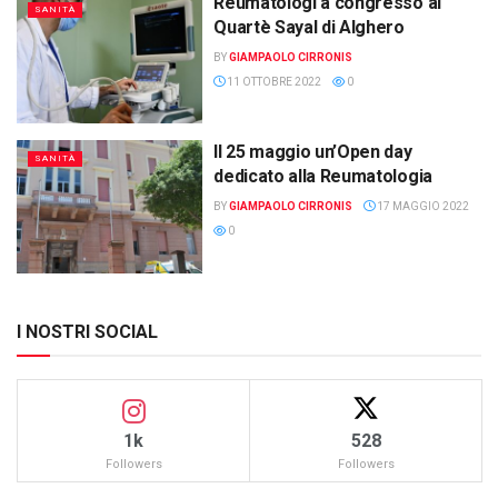
Reumatologi a congresso al
SANITÀ
Quartè Sayal di Alghero
BY
GIAMPAOLO CIRRONIS
11 OTTOBRE 2022
0
Il 25 maggio un’Open day
SANITÀ
dedicato alla Reumatologia
BY
GIAMPAOLO CIRRONIS
17 MAGGIO 2022
0
I NOSTRI SOCIAL
1k
528
Followers
Followers