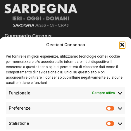
Giampaolo Cirronis
Gestisci Consenso
Sardegna Ieri-Oggi-Domani nasce per informare “liberamente” i
lettori su quanto accade in Sardegna, con un occhio rivolto al
Per fornire le migliori esperienze, utilizziamo tecnologie come i cookie
nostro passato e, soprattutto, al nostro futuro
per memorizzare e/o accedere alle informazioni del dispositivo. Il
consenso a queste tecnologie ci permetterà di elaborare dati come il
Follow Us
comportamento di navigazione o ID unici su questo sito. Non
acconsentire o ritirare il consenso può influire negativamente su alcune
caratteristiche e funzioni.
Funzionale
Sempre attivo
Editore:
Giampaolo Cirronis Ditta individuale
Preferenze
Sede:
Via Cristoforo Colombo 09013 Carbonia
Prefere
Direttore responsabile:
Giampaolo Cirronis
Partita IVA
02270380922
Statistiche
Statistic
N° di iscrizione al ROC:
9294