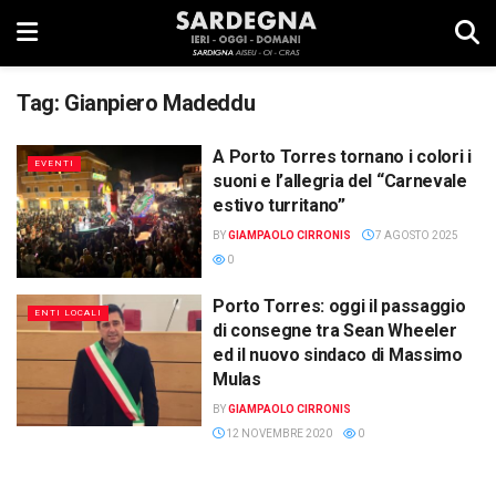
Tag:
Gianpiero Madeddu
A Porto Torres tornano i colori i
EVENTI
suoni e l’allegria del “Carnevale
estivo turritano”
BY
GIAMPAOLO CIRRONIS
7 AGOSTO 2025
0
Porto Torres: oggi il passaggio
ENTI LOCALI
di consegne tra Sean Wheeler
ed il nuovo sindaco di Massimo
Mulas
BY
GIAMPAOLO CIRRONIS
12 NOVEMBRE 2020
0