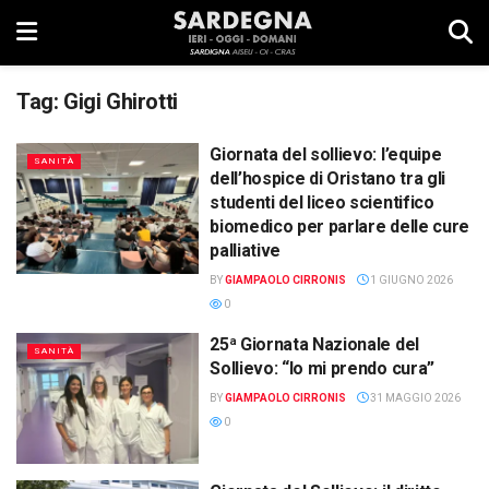
Tag:
Gigi Ghirotti
Giornata del sollievo: l’equipe
SANITÀ
dell’hospice di Oristano tra gli
studenti del liceo scientifico
biomedico per parlare delle cure
palliative
BY
GIAMPAOLO CIRRONIS
1 GIUGNO 2026
0
25ª Giornata Nazionale del
SANITÀ
Sollievo: “Io mi prendo cura”
BY
GIAMPAOLO CIRRONIS
31 MAGGIO 2026
0