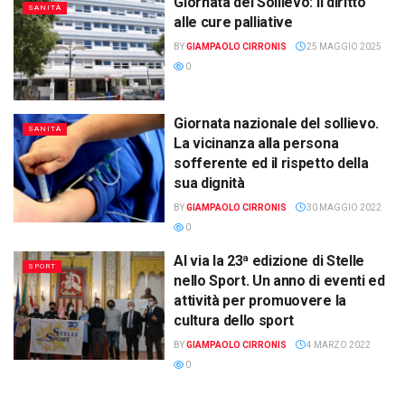
Giornata del Sollievo: il diritto
SANITÀ
alle cure palliative
BY
GIAMPAOLO CIRRONIS
25 MAGGIO 2025
0
Giornata nazionale del sollievo.
SANITÀ
La vicinanza alla persona
sofferente ed il rispetto della
sua dignità
BY
GIAMPAOLO CIRRONIS
30 MAGGIO 2022
0
Al via la 23ª edizione di Stelle
SPORT
nello Sport. Un anno di eventi ed
attività per promuovere la
cultura dello sport
BY
GIAMPAOLO CIRRONIS
4 MARZO 2022
0