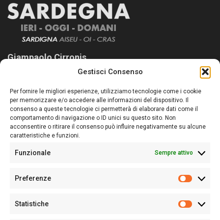
Giampaolo Cirronis
Gestisci Consenso
Sardegna Ieri-Oggi-Domani nasce per informare “liberamente” i
lettori su quanto accade in Sardegna, con un occhio rivolto al
Per fornire le migliori esperienze, utilizziamo tecnologie come i cookie
nostro passato e, soprattutto, al nostro futuro
per memorizzare e/o accedere alle informazioni del dispositivo. Il
consenso a queste tecnologie ci permetterà di elaborare dati come il
Follow Us
comportamento di navigazione o ID unici su questo sito. Non
acconsentire o ritirare il consenso può influire negativamente su alcune
caratteristiche e funzioni.
Funzionale
Sempre attivo
Editore:
Giampaolo Cirronis Ditta individuale
Preferenze
Sede:
Via Cristoforo Colombo 09013 Carbonia
Prefere
Direttore responsabile:
Giampaolo Cirronis
Partita IVA
02270380922
Statistiche
Statistic
N° di iscrizione al ROC:
9294