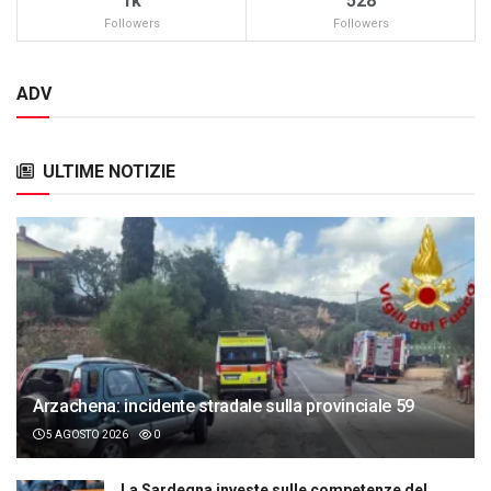
1k
528
Followers
Followers
ADV
ULTIME NOTIZIE
Arzachena: incidente stradale sulla provinciale 59
5 AGOSTO 2026
0
La Sardegna investe sulle competenze del