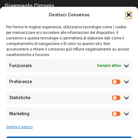
Giampaolo Cirronis
Gestisci Consenso
Sardegna Ieri-Oggi-Domani nasce per informare “liberamente” i
lettori su quanto accade in Sardegna, con un occhio rivolto al
Per fornire le migliori esperienze, utilizziamo tecnologie come i cookie
nostro passato e, soprattutto, al nostro futuro
per memorizzare e/o accedere alle informazioni del dispositivo. Il
consenso a queste tecnologie ci permetterà di elaborare dati come il
Follow Us
comportamento di navigazione o ID unici su questo sito. Non
acconsentire o ritirare il consenso può influire negativamente su alcune
caratteristiche e funzioni.
Funzionale
Sempre attivo
Editore:
Giampaolo Cirronis Ditta individuale
Preferenze
Sede:
Via Cristoforo Colombo 09013 Carbonia
Prefere
Direttore responsabile:
Giampaolo Cirronis
Partita IVA
02270380922
Statistiche
Statistic
N° di iscrizione al ROC:
9294
N° di iscrizione al Registro Stampa Tribunale di Cagliari:
N°
Marketing
128/2020 del 10/02/2020
Marketi
Tel.
+39 391 1265423
Gestisci servizi
Per la Pubblicità:
+39 328 6132020