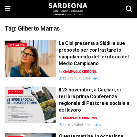
Tag:
Gilberto Marras
La Cisl presenta a Siddi le sue
ATTUALITÀ
proposte per contrastare lo
spopolamento del territorio del
Medio Campidano
BY
GIAMPAOLO CIRRONIS
12 DICEMBRE 2024
0
Il 23 novembre, a Cagliari, si
CHIESA
terrà la prima Conferenza
regionale di Pastorale sociale e
del lavoro
BY
GIAMPAOLO CIRRONIS
21 NOVEMBRE 2024
0
Questa mattina, in occasione