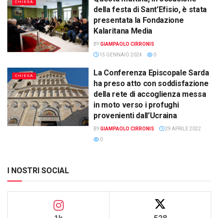
CHIESA
della festa di Sant’Efisio, è stata
presentata la Fondazione
Kalaritana Media
BY
GIAMPAOLO CIRRONIS
15 GENNAIO 2024
0
La Conferenza Episcopale Sarda
CHIESA
ha preso atto con soddisfazione
della rete di accoglienza messa
in moto verso i profughi
provenienti dall’Ucraina
BY
GIAMPAOLO CIRRONIS
29 APRILE 2022
0
I NOSTRI SOCIAL