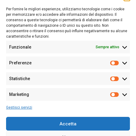
lettori su quanto accade in Sardegna, con un occhio rivolto al
Per fornire le migliori esperienze, utilizziamo tecnologie come i cookie
nostro passato e, soprattutto, al nostro futuro
per memorizzare e/o accedere alle informazioni del dispositivo. Il
consenso a queste tecnologie ci permetterà di elaborare dati come il
Follow Us
comportamento di navigazione o ID unici su questo sito. Non
acconsentire o ritirare il consenso può influire negativamente su alcune
caratteristiche e funzioni.
Funzionale
Sempre attivo
Editore:
Giampaolo Cirronis Ditta individuale
Preferenze
Sede:
Via Cristoforo Colombo 09013 Carbonia
Prefere
Direttore responsabile:
Giampaolo Cirronis
Partita IVA
02270380922
Statistiche
Statistic
N° di iscrizione al ROC:
9294
N° di iscrizione al Registro Stampa Tribunale di Cagliari:
N°
Marketing
128/2020 del 10/02/2020
Marketi
Tel.
+39 391 1265423
Gestisci servizi
Per la Pubblicità:
+39 328 6132020
Accetta