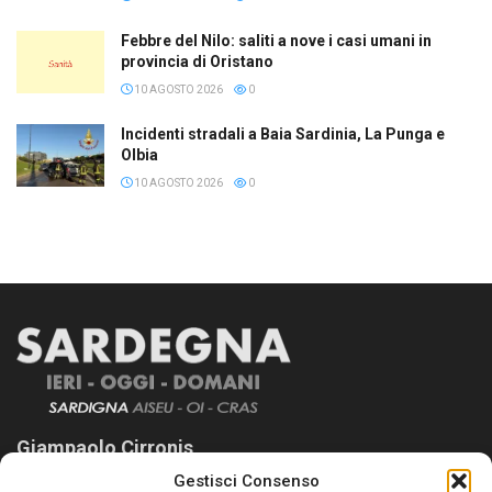
Febbre del Nilo: saliti a nove i casi umani in
provincia di Oristano
10 AGOSTO 2026
0
Incidenti stradali a Baia Sardinia, La Punga e
Olbia
10 AGOSTO 2026
0
Giampaolo Cirronis
Gestisci Consenso
Sardegna Ieri-Oggi-Domani nasce per informare “liberamente” i