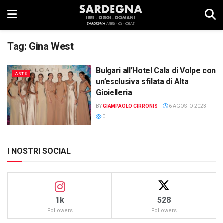
Tag:
Gina West
Bulgari all’Hotel Cala di Volpe con
ARTE
un’esclusiva sfilata di Alta
Gioielleria
BY
GIAMPAOLO CIRRONIS
6 AGOSTO 2023
0
I NOSTRI SOCIAL
1k
528
Followers
Followers