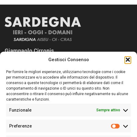
Giampaolo Cirronis
Gestisci Consenso
Sardegna Ieri-Oggi-Domani nasce per informare “liberamente” i
lettori su quanto accade in Sardegna, con un occhio rivolto al
Per fornire le migliori esperienze, utilizziamo tecnologie come i cookie
nostro passato e, soprattutto, al nostro futuro
per memorizzare e/o accedere alle informazioni del dispositivo. Il
consenso a queste tecnologie ci permetterà di elaborare dati come il
Follow Us
comportamento di navigazione o ID unici su questo sito. Non
acconsentire o ritirare il consenso può influire negativamente su alcune
caratteristiche e funzioni.
Funzionale
Sempre attivo
Editore:
Giampaolo Cirronis Ditta individuale
Preferenze
Sede:
Via Cristoforo Colombo 09013 Carbonia
Prefere
Direttore responsabile:
Giampaolo Cirronis