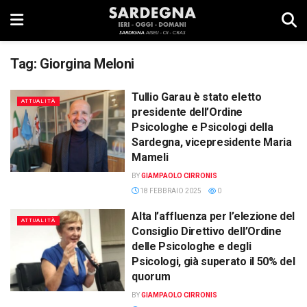
Tag:
Giorgina Meloni
Tullio Garau è stato eletto
ATTUALITÀ
presidente dell’Ordine
Psicologhe e Psicologi della
Sardegna, vicepresidente Maria
Mameli
BY
GIAMPAOLO CIRRONIS
18 FEBBRAIO 2025
0
Alta l’affluenza per l’elezione del
ATTUALITÀ
Consiglio Direttivo dell’Ordine
delle Psicologhe e degli
Psicologi, già superato il 50% del
quorum
BY
GIAMPAOLO CIRRONIS