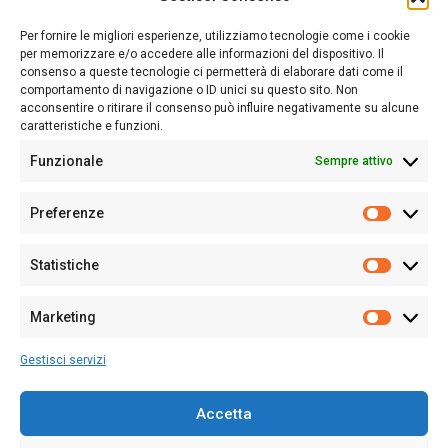
Sardegna Ieri-Oggi-Domani nasce per informare “liberamente” i
lettori su quanto accade in Sardegna, con un occhio rivolto al
Per fornire le migliori esperienze, utilizziamo tecnologie come i cookie
nostro passato e, soprattutto, al nostro futuro
per memorizzare e/o accedere alle informazioni del dispositivo. Il
consenso a queste tecnologie ci permetterà di elaborare dati come il
Follow Us
comportamento di navigazione o ID unici su questo sito. Non
acconsentire o ritirare il consenso può influire negativamente su alcune
caratteristiche e funzioni.
Funzionale
Sempre attivo
Editore:
Giampaolo Cirronis Ditta individuale
Preferenze
Sede:
Via Cristoforo Colombo 09013 Carbonia
Prefere
Direttore responsabile:
Giampaolo Cirronis
Partita IVA
02270380922
Statistiche
Statistic
N° di iscrizione al ROC:
9294
N° di iscrizione al Registro Stampa Tribunale di Cagliari:
N°
Marketing
128/2020 del 10/02/2020
Marketi
Tel.
+39 391 1265423
Gestisci servizi
Per la Pubblicità:
+39 328 6132020
Accetta