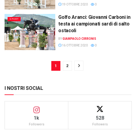
19 OTTOBRE 2020
0
Golfo Aranci: Giovanni Carboni in
SPORT
testa ai campionati sardi di salto
ostacoli
BY
GIAMPAOLO CIRRONIS
16 OTTOBRE 2020
0
1
2
I NOSTRI SOCIAL
1k
528
Followers
Followers