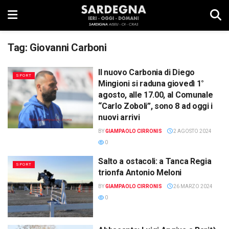
Tag:
Giovanni Carboni
Il nuovo Carbonia di Diego
SPORT
Mingioni si raduna giovedì 1°
agosto, alle 17.00, al Comunale
“Carlo Zoboli”, sono 8 ad oggi i
nuovi arrivi
BY
GIAMPAOLO CIRRONIS
2 AGOSTO 2024
0
Salto a ostacoli: a Tanca Regia
SPORT
trionfa Antonio Meloni
BY
GIAMPAOLO CIRRONIS
26 MARZO 2024
0