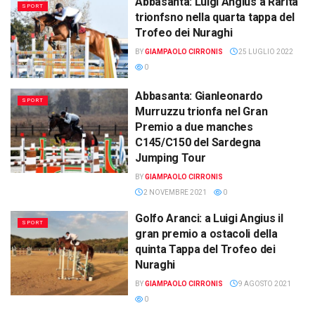
Abbasanta: Luigi Angius a Rarità
SPORT
trionfsno nella quarta tappa del
Trofeo dei Nuraghi
BY
GIAMPAOLO CIRRONIS
25 LUGLIO 2022
0
Abbasanta: Gianleonardo
SPORT
Murruzzu trionfa nel Gran
Premio a due manches
C145/C150 del Sardegna
Jumping Tour
BY
GIAMPAOLO CIRRONIS
2 NOVEMBRE 2021
0
Golfo Aranci: a Luigi Angius il
SPORT
gran premio a ostacoli della
quinta Tappa del Trofeo dei
Nuraghi
BY
GIAMPAOLO CIRRONIS
9 AGOSTO 2021
0