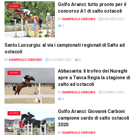
Golfo Aranci: tutto pronto per il
SPORT
concorso A1 di salto ostacoli
BY
GIAMPAOLO CIRRONIS
6 AGOSTO 2021
0
Santu Lussurgiu: al via i campionati regionali di Salto ad
SPORT
ostacoli
BY
GIAMPAOLO CIRRONIS
3 GIUGNO 2021
0
Abbasanta: il trofeo dei Nuraghi
SPORT
apre a Tanca Regia la stagione di
salto ad ostacoli
BY
GIAMPAOLO CIRRONIS
13 APRILE 2021
0
Golfo Aranci: Giovanni Carboni
SPORT
campione sardo di salto ostacoli
2020
BY
GIAMPAOLO CIRRONIS