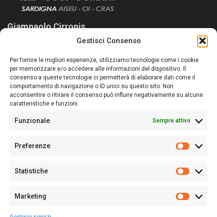
Giampaolo Cirronis
Gestisci Consenso
Sardegna Ieri-Oggi-Domani nasce per informare “liberamente” i
lettori su quanto accade in Sardegna, con un occhio rivolto al
Per fornire le migliori esperienze, utilizziamo tecnologie come i cookie
nostro passato e, soprattutto, al nostro futuro
per memorizzare e/o accedere alle informazioni del dispositivo. Il
consenso a queste tecnologie ci permetterà di elaborare dati come il
Follow Us
comportamento di navigazione o ID unici su questo sito. Non
acconsentire o ritirare il consenso può influire negativamente su alcune
caratteristiche e funzioni.
Funzionale
Sempre attivo
Editore:
Giampaolo Cirronis Ditta individuale
Preferenze
Sede:
Via Cristoforo Colombo 09013 Carbonia
Prefere
Direttore responsabile:
Giampaolo Cirronis
Partita IVA
02270380922
Statistiche
Statistic
N° di iscrizione al ROC:
9294
N° di iscrizione al Registro Stampa Tribunale di Cagliari:
N°
Marketing
128/2020 del 10/02/2020
Marketi
Tel.
+39 391 1265423