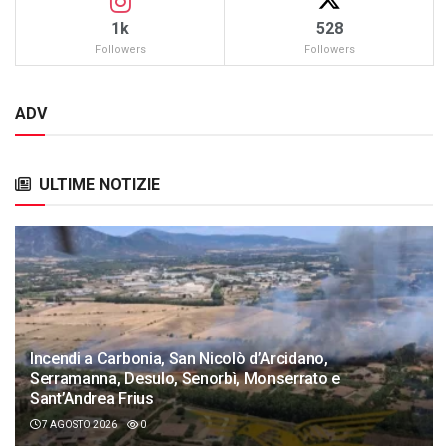
1k
528
Followers
Followers
ADV
ULTIME NOTIZIE
Incendi a Carbonia, San Nicolò d’Arcidano,
Serramanna, Desulo, Senorbì, Monserrato e
Sant’Andrea Frius
7 AGOSTO 2026
0