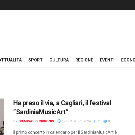
ATTUALITÀ
SPORT
CULTURA
REGIONE
EVENTI
ECON
Ha preso il via, a Cagliari, il festival
“SardiniaMusicArt”
BY
GIAMPAOLO CIRRONIS
17 DICEMBRE 2024
0
0
Il primo concerto in calendario per il SardiniaMusicArt è