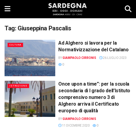
Tag:
Giuseppina Pascalis
Ad Alghero si lavora per la
CULTURA
Normativizzazione del Catalano
BY
GIAMPAOLO CIRRONIS
26 LUGLIO 2023
0
Once upon a time”: per la scuola
ISTRUZIONE
secondaria di I grado dell’Istituto
comprensivo numero 3 di
Alghero arriva il Certificato
europeo di qualità
BY
GIAMPAOLO CIRRONIS
11 DICEMBRE 2020
0