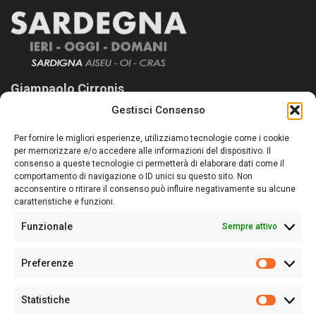
Giampaolo Cirronis
Gestisci Consenso
Sardegna Ieri-Oggi-Domani nasce per informare “liberamente” i
lettori su quanto accade in Sardegna, con un occhio rivolto al
Per fornire le migliori esperienze, utilizziamo tecnologie come i cookie
nostro passato e, soprattutto, al nostro futuro
per memorizzare e/o accedere alle informazioni del dispositivo. Il
consenso a queste tecnologie ci permetterà di elaborare dati come il
Follow Us
comportamento di navigazione o ID unici su questo sito. Non
acconsentire o ritirare il consenso può influire negativamente su alcune
caratteristiche e funzioni.
Funzionale
Sempre attivo
Editore:
Giampaolo Cirronis Ditta individuale
Preferenze
Sede:
Via Cristoforo Colombo 09013 Carbonia
Prefere
Direttore responsabile:
Giampaolo Cirronis
Partita IVA
02270380922
Statistiche
Statistic
N° di iscrizione al ROC:
9294