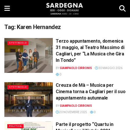
Tag:
Karen Hernandez
Terzo appuntamento, domenica
SPETTACOLO
31 maggio, al Teatro Massimo di
Cagliari, per “La Musica che Gira
In Tondo”
BY
GIAMPAOLO CIRRONIS
30 MAGGIO 2026
0
Creuza de Mà – Musica per
SPETTACOLO
Cinema torna a Cagliari per il suo
appuntamento autunnale
BY
GIAMPAOLO CIRRONIS
20 NOVEMBRE 2025
0
Parte il progetto “Quartu in
POLITICA