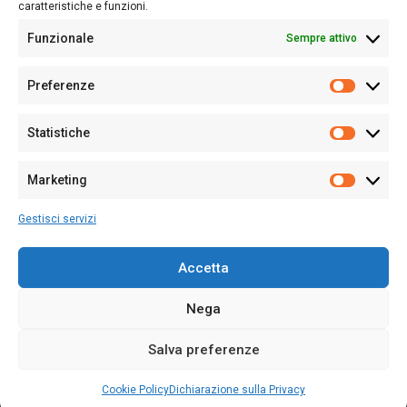
caratteristiche e funzioni.
Funzionale
Sempre attivo
Editore:
Giampaolo Cirronis Ditta individuale
Preferenze
Sede:
Via Cristoforo Colombo 09013 Carbonia
Prefere
Direttore responsabile:
Giampaolo Cirronis
Partita IVA
02270380922
Statistiche
Statistic
N° di iscrizione al ROC:
9294
N° di iscrizione al Registro Stampa Tribunale di Cagliari:
N°
Marketing
128/2020 del 10/02/2020
Marketi
Tel.
+39 391 1265423
Gestisci servizi
Per la Pubblicità:
+39 328 6132020
Accetta
Nega
Cookie Policy
Privacy Policy
Contatti
Salva preferenze
© 2020-2026
Sardegna Ieri-Oggi-Domani
- Tutti i diritti sono riservati -
Powered by
ENKEY
.
Cookie Policy
Dichiarazione sulla Privacy