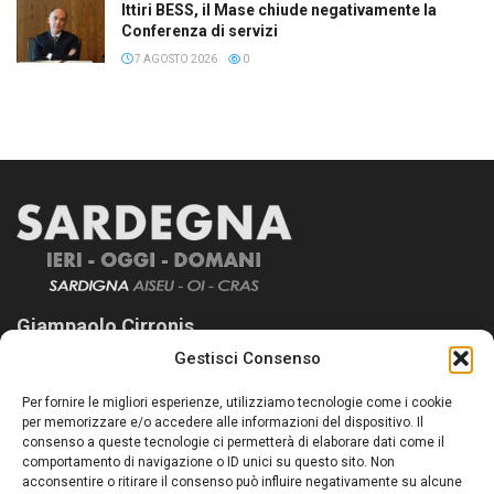
Ittiri BESS, il Mase chiude negativamente la
Conferenza di servizi
7 AGOSTO 2026
0
Giampaolo Cirronis
Gestisci Consenso
Sardegna Ieri-Oggi-Domani nasce per informare “liberamente” i
lettori su quanto accade in Sardegna, con un occhio rivolto al
Per fornire le migliori esperienze, utilizziamo tecnologie come i cookie
nostro passato e, soprattutto, al nostro futuro
per memorizzare e/o accedere alle informazioni del dispositivo. Il
consenso a queste tecnologie ci permetterà di elaborare dati come il
Follow Us
comportamento di navigazione o ID unici su questo sito. Non
acconsentire o ritirare il consenso può influire negativamente su alcune