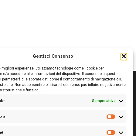
Gestisci Consenso
le migliori esperienze, utilizziamo tecnologie come i cookie per
 e/o accedere alle informazioni del dispositivo. Il consenso a queste
i permetterà di elaborare dati come il comportamento di navigazione o ID
sto sito. Non acconsentire o ritirare il consenso può influire negativamente
ratteristiche e funzioni.
itore:
Giampaolo Cirronis Ditta individuale
ede:
Via Cristoforo Colombo 09013 Carbonia
ale
Sempre attivo
rettore responsabile:
Giampaolo Cirronis
rtita IVA
02270380922
nze
 di iscrizione al ROC:
9294
Preferenz
 di iscrizione al Registro Stampa Tribunale di Cagliari:
he
 128/2020 del 10/02/2020
Statistiche