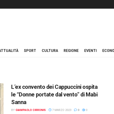
ATTUALITÀ
SPORT
CULTURA
REGIONE
EVENTI
ECON
L’ex convento dei Cappuccini ospita
le “Donne portate dal vento” di Mabi
Sanna
BY
GIAMPAOLO CIRRONIS
7 MARZO 2023
0
0