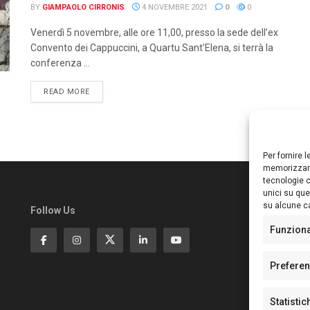
BY
GIAMPAOLO CIRRONIS
4 NOVEMBRE 2021
0
0
Venerdì 5 novembre, alle ore 11,00, presso la sede dell’ex
Convento dei Cappuccini, a Quartu Sant’Elena, si terrà la
conferenza ...
DETAILS
READ MORE
Per fornire 
memorizzare
tecnologie c
unici su que
su alcune ca
Follow Us
Ed
S
Funzion
Di
Pa
Prefere
N°
N°
Statistic
N°