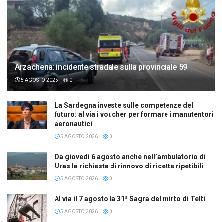
Arzachena: incidente stradale sulla provinciale 59
5 AGOSTO 2026
0
La Sardegna investe sulle competenze del
futuro: al via i voucher per formare i manutentori
aeronautici
5 AGOSTO 2026
0
Da giovedì 6 agosto anche nell’ambulatorio di
Uras la richiesta di rinnovo di ricette ripetibili
5 AGOSTO 2026
0
Al via il 7 agosto la 31ª Sagra del mirto di Telti
5 AGOSTO 2026
0