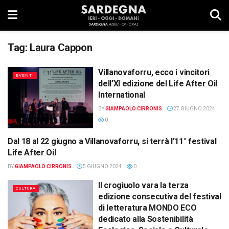
Tag:
Laura Cappon
Villanovaforru, ecco i vincitori
EVENTI
dell’XI edizione del Life After Oil
International
BY
GIAMPAOLO CIRRONIS
27 GIUGNO 2024
0
Dal 18 al 22 giugno a Villanovaforru, si terrà l’11° festival
EVENTI
Life After Oil
BY
GIAMPAOLO CIRRONIS
5 GIUGNO 2024
0
Il crogiuolo vara la terza
CULTURA
edizione consecutiva del festival
di letteratura MONDO ECO
dedicato alla Sostenibilità