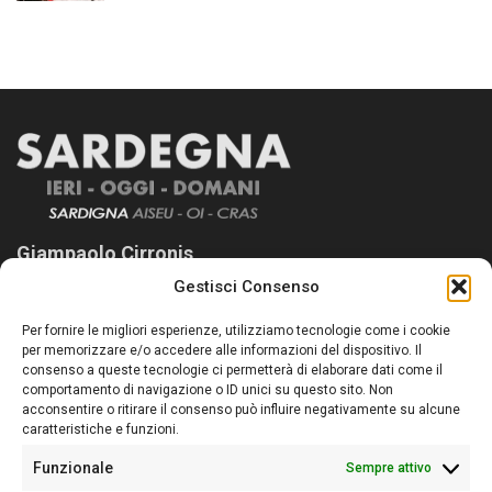
Giampaolo Cirronis
Gestisci Consenso
Sardegna Ieri-Oggi-Domani nasce per informare “liberamente” i
lettori su quanto accade in Sardegna, con un occhio rivolto al
Per fornire le migliori esperienze, utilizziamo tecnologie come i cookie
nostro passato e, soprattutto, al nostro futuro
per memorizzare e/o accedere alle informazioni del dispositivo. Il
consenso a queste tecnologie ci permetterà di elaborare dati come il
Follow Us
comportamento di navigazione o ID unici su questo sito. Non
acconsentire o ritirare il consenso può influire negativamente su alcune
caratteristiche e funzioni.
Funzionale
Sempre attivo